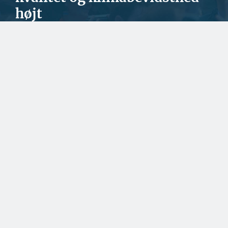
højt
Hos gulvproducenten Wallmann har man en strategi om, at
kvalitet og klimabevidsthed sagtens kan gå ...
SPONSERET
Naturlig maling kæmper
for fodfæste i nordisk
byggeri
SPONSERET
Fortsat stor travlhed for
dansk rederi
SPONSERET
Et spændende kig i
rådgiverens krystalkugle