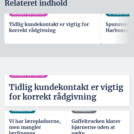
Relateret indhold
ERHVERV OG POLITIK
BYGGERI OG A
Tidlig kundekontakt er vigtig for
Spunsvæg sk
korrekt rådgivning
Harboøre T
ERHVERV OG POLITIK
Tidlig kundekontakt er vigtig
for korrekt rådgivning
KOMMENTAR
SPONSERET
Vi har lærepladserne,
Gaffeltrucken klarer
men mangler
hjørnerne uden at
lærlingene
vælte