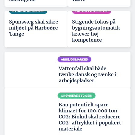
BYGGERI OG ANLÆG
ERHVERV OG POLITIK
Spunsvæg skal sikre
Stigende fokus på
miljøet på Harboøre
bygningsautomatik
Tange
kræver høj
kompetence
ARBEJDSMARKED
Vattenfall skal både
tænke dansk og tænke i
arbejdspladser
GRØNNERE BYGGERI
Kan potentielt spare
klimaet for 100.000 ton
CO2: Biokul skal reducere
CO2-aftrykket i populært
materiale