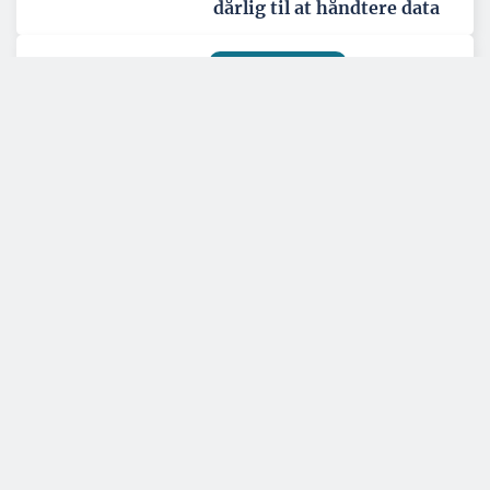
dårlig til at håndtere data
BYGGERI OG ANLÆG
Ny trælast i Ringsted skal
være regionalt
knudepunkt
Tema: Nordatlanten - juni 2026
Se alle temaartikler
BYGGERI OG ANLÆG
En udfordring at skaffe nok
lærlinge til byggefagene i
Grønland