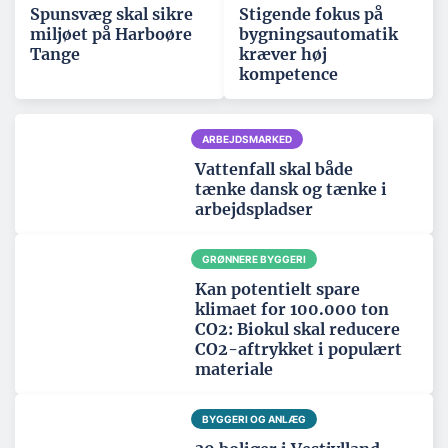
Spunsvæg skal sikre
Stigende fokus på
miljøet på Harboøre
bygningsautomatik
Tange
kræver høj
kompetence
ARBEJDSMARKED
Vattenfall skal både
tænke dansk og tænke i
arbejdspladser
GRØNNERE BYGGERI
Kan potentielt spare
klimaet for 100.000 ton
CO2: Biokul skal reducere
CO2-aftrykket i populært
materiale
BYGGERI OG ANLÆG