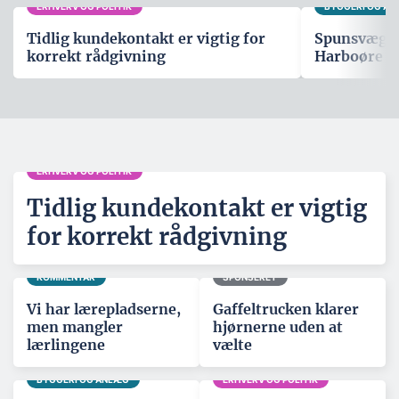
ERHVERV OG POLITIK
BYGGERI OG A
Tidlig kundekontakt er vigtig for
Spunsvæg sk
korrekt rådgivning
Harboøre T
ERHVERV OG POLITIK
Tidlig kundekontakt er vigtig
for korrekt rådgivning
KOMMENTAR
SPONSERET
Vi har lærepladserne,
Gaffeltrucken klarer
men mangler
hjørnerne uden at
lærlingene
vælte
BYGGERI OG ANLÆG
ERHVERV OG POLITIK