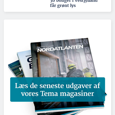
30 boliger i Vestjylland
får grønt lys