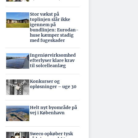
Stor vækst på
toplinjen slår ikke
igennem på
bundlinjen: Eurodan-
huse kæmper stadig
med fugeskader
Ingeniørvirksomhed
efterlyser klare krav
til solcelleanlæg
Konkurser og
opløsninger – uge 30
Helt nyt byområde på
vej i København
Sweco opkøber tysk