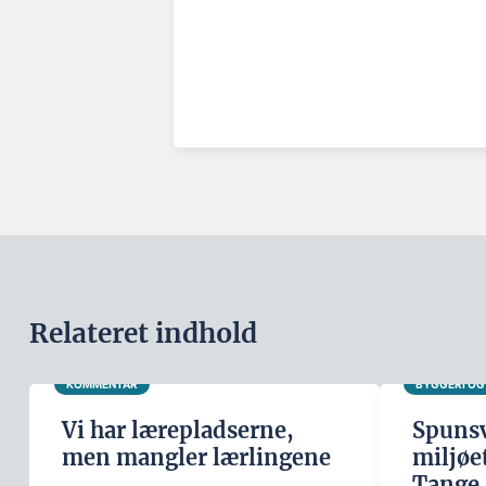
Relateret indhold
KOMMENTAR
BYGGERI O
Vi har lærepladserne,
Spunsv
men mangler lærlingene
miljøe
Tange