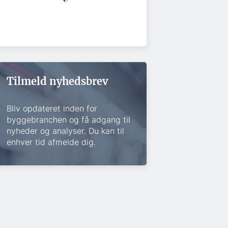
Tilmeld nyhedsbrev
Bliv opdateret inden for
byggebranchen og få adgang til
nyheder og analyser. Du kan til
enhver tid afmelde dig.