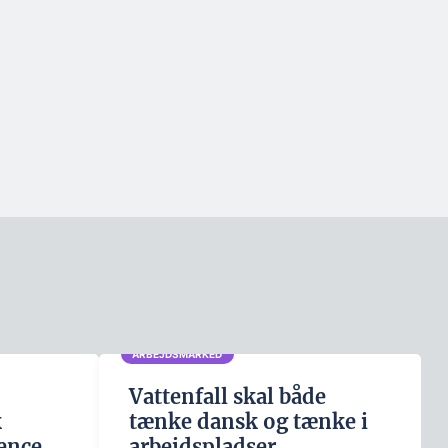
ARBEJDSMARKED
Vattenfall skal både
k
tænke dansk og tænke i
ence
arbejdspladser