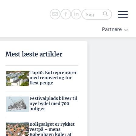
Partnere
Mest læste artikler
Top10: Entreprenører
med renovering for
flest penge
Festivalplads bliver til
nye bydel med 700
boliger
Boligsalget er rykket
vestpå – mens
København køler af