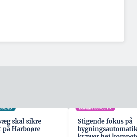
G ANLÆG
ERHVERV OG POLITIK
æg skal sikre
Stigende fokus på
t på Harboøre
bygningsautomati
kræver høj kompet