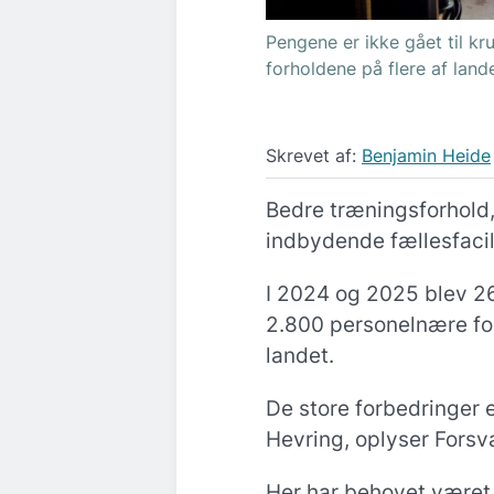
Pengene er ikke gået til kr
forholdene på flere af land
Skrevet af:
Benjamin Heide
Bedre træningsforhold,
indbydende fællesfacili
I 2024 og 2025 blev 26
2.800 personelnære for
landet.
De store forbedringer e
Hevring, oplyser Forsva
Her har behovet været s