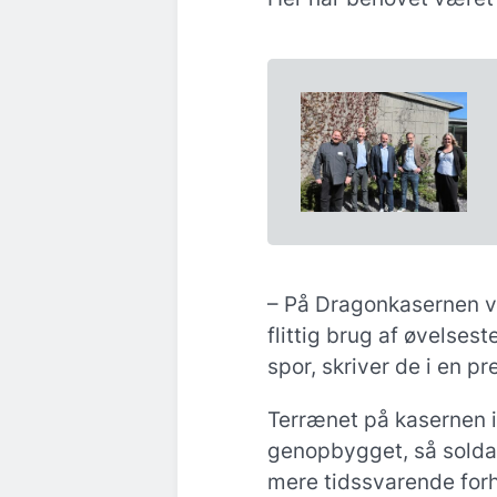
– På Dragonkasernen 
flittig brug af øvelses
spor, skriver de i en p
Terrænet på kasernen i
genopbygget, så solda
mere tidssvarende forh