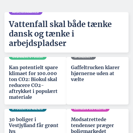
ARBEJDSMARKED
Vattenfall skal både tænke
dansk og tænke i
arbejdspladser
GRØNNERE BYGGERI
SPONSERET
Kan potentielt spare
Gaffeltrucken klarer
klimaet for 100.000
hjørnerne uden at
ton CO2: Biokul skal
vælte
reducere CO2-
aftrykket i populært
materiale
BYGGERI OG ANLÆG
ERHVERV OG POLITIK
30 boliger i
Modsatrettede
Vestjylland får grønt
tendenser præger
lys
boligmarkedet