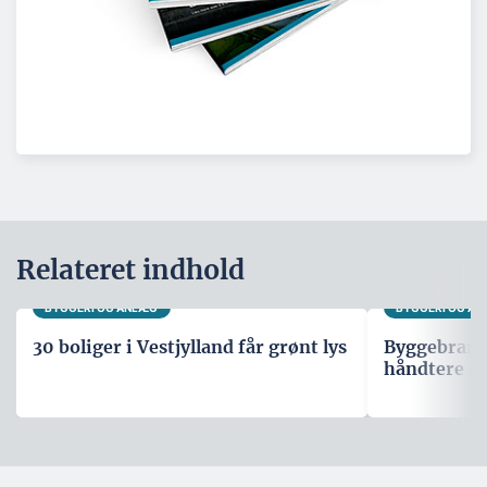
Relateret indhold
BYGGERI OG ANLÆG
BYGGERI OG A
30 boliger i Vestjylland får grønt lys
Byggebranche
håndtere d