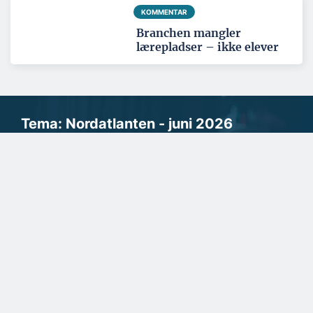
KOMMENTAR
Branchen mangler
lærepladser – ikke elever
Tema: Nordatlanten - juni 2026
Se alle temaartikler
BYGGERI OG ANLÆG
En udfordring at skaffe nok
lærlinge til byggefagene i
Grønland
På KTI Tech College Greenland arbejder man konstant på at få
fler e unge til at interessere sig f...
SPONSERET