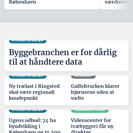
København
værdierne,
BYGGERI OG ANLÆG
Byggebranchen er for dårlig
til at håndtere data
BYGGERI OG ANLÆG
SPONSERET
Ny trælast i Ringsted
Gaffeltrucken klarer
skal være regionalt
hjørnerne uden at
knudepunkt
vælte
BYGGERI OG ANLÆG
GRØNNERE BYGGERI
Ugens udbud: 74 ha
Videnscenter for
byudvikling i
træbyggeri får ny
København og 15.500
direktør