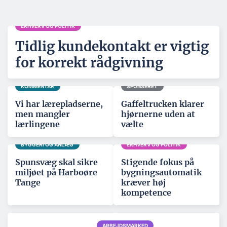
ERHVERV OG POLITIK
Tidlig kundekontakt er vigtig
for korrekt rådgivning
KOMMENTAR
SPONSERET
Vi har lærepladserne,
Gaffeltrucken klarer
men mangler
hjørnerne uden at
lærlingene
vælte
BYGGERI OG ANLÆG
ERHVERV OG POLITIK
Spunsvæg skal sikre
Stigende fokus på
miljøet på Harboøre
bygningsautomatik
Tange
kræver høj
kompetence
ARBEJDSMARKED