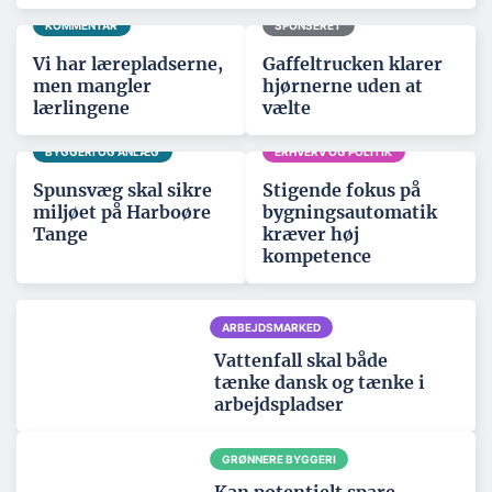
KOMMENTAR
SPONSERET
Vi har lærepladserne,
Gaffeltrucken klarer
men mangler
hjørnerne uden at
lærlingene
vælte
BYGGERI OG ANLÆG
ERHVERV OG POLITIK
Spunsvæg skal sikre
Stigende fokus på
miljøet på Harboøre
bygningsautomatik
Tange
kræver høj
kompetence
ARBEJDSMARKED
Vattenfall skal både
tænke dansk og tænke i
arbejdspladser
GRØNNERE BYGGERI