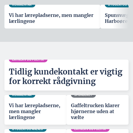
KOMMENTAR
BYGGERI OG A
Vi har lærepladserne, men mangler
Spunsvæg sk
lærlingene
Harboøre T
ERHVERV OG POLITIK
Tidlig kundekontakt er vigtig
for korrekt rådgivning
KOMMENTAR
SPONSERET
Vi har lærepladserne,
Gaffeltrucken klarer
men mangler
hjørnerne uden at
lærlingene
vælte
BYGGERI OG ANLÆG
ERHVERV OG POLITIK