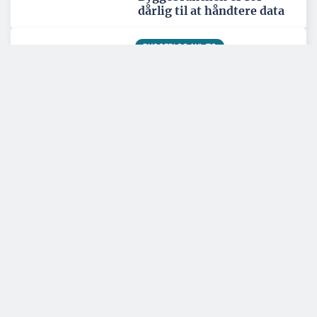
dårlig til at håndtere data
BYGGERI OG ANLÆG
Ny trælast i Ringsted skal
være regionalt
knudepunkt
Tema: Nordatlanten - juni 2026
Se alle temaartikler
SPONSERET
Samarbejde handler om tillid
og lokalkendskab
EMJ-Atcon arbejder både med den private og den offentlige