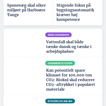
Spunsvæg skal sikre
Stigende fokus på
miljøet på Harboøre
bygningsautomatik
Tange
kræver høj
kompetence
ARBEJDSMARKED
Vattenfall skal både
tænke dansk og tænke i
arbejdspladser
GRØNNERE BYGGERI
Kan potentielt spare
klimaet for 100.000 ton
CO2: Biokul skal reducere
CO2-aftrykket i populært
materiale
BYGGERI OG ANLÆG