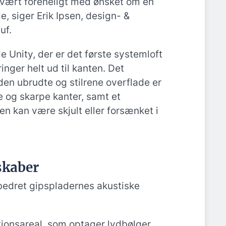
svært foreneligt med ønsket om en
e, siger Erik Ipsen, design- &
uf.
 Unity, der er det første systemloft
inger helt ud til kanten. Det
en ubrudte og stilrene overflade er
 og skarpe kanter, samt et
n kan være skjult eller forsænket i
skaber
bedret gipspladernes akustiske
:
ionsareal, som optager lydbølger,