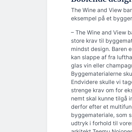
The Wine and View bar 
eksempel på et byggeri
– The Wine and View bar
store krav til byggemat
mindst design. Baren er
kan slappe af fra luftha
glas vin eller champagn
Byggematerialerne skull
Endvidere skulle vi tage
strenge krav om for e
nemt skal kunne tilgå in
derfor efter et multifu
byggemateriale, som s
udtryk i forhold til vo
arkitekt Teemu Nojonen