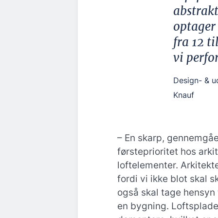
abstrak
optager 
fra 12 ti
vi perfo
Design- & ud
Knauf
– En skarp, gennemgåe
førsteprioritet hos ark
loftelementer. Arkitekt
fordi vi ikke blot skal 
også skal tage hensyn t
en bygning. Loftsplad