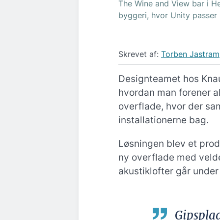
The Wine and View bar i He
byggeri, hvor Unity passer 
Skrevet af:
Torben Jastram
Designteamet hos Knau
hvordan man forener a
overflade, hvor der sa
installationerne bag.
Løsningen blev et prod
ny overflade med veldef
akustiklofter går under
Gipspla