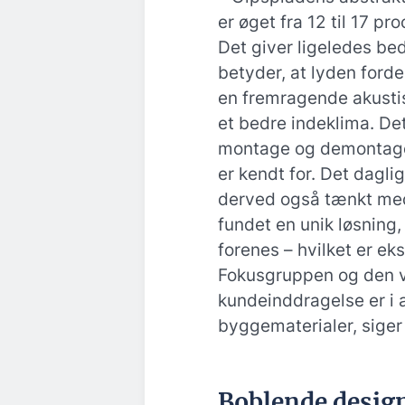
er øget fra 12 til 17 pro
Det giver ligeledes be
betyder, at lyden forde
en fremragende akustis
et bedre indeklima. D
montage og demontage
er kendt for. Det dagli
derved også tænkt med 
fundet en unik løsning,
forenes – hvilket er ek
Fokusgruppen og den vi
kundeinddragelse er i 
byggematerialer, siger 
Boblende design