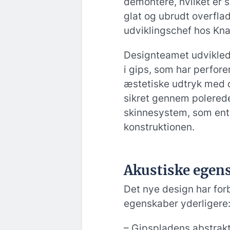
demontere, hvilket er 
glat og ubrudt overflad
udviklingschef hos Kna
Designteamet udviklede
i gips, som har perforer
æstetiske udtryk med d
sikret gennem polerede
skinnesystem, som ente
konstruktionen.
Akustiske egen
Det nye design har for
egenskaber yderligere
– Gipspladens abstrakt