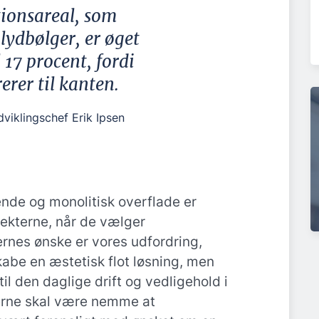
tionsareal, som
lydbølger, er øget
l 17 procent, fordi
rerer til kanten.
viklingschef Erik Ipsen
nde og monolitisk overflade er
itekterne, når de vælger
ernes ønske er vores udfordring,
skabe en æstetisk flot løsning, men
il den daglige drift og vedligehold i
erne skal være nemme at