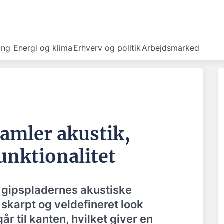
ing
Energi og klima
Erhverv og politik
Arbejdsmarked
amler akustik,
unktionalitet
r gipspladernes akustiske
skarpt og veldefineret look
r til kanten, hvilket giver en