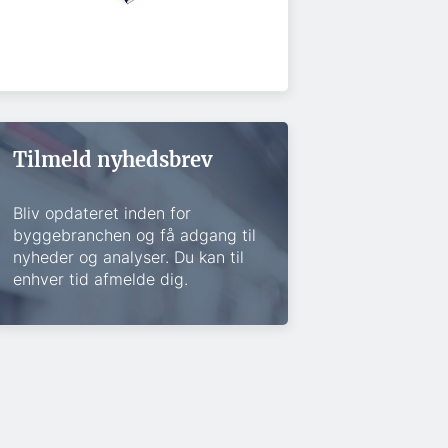
Tilmeld nyhedsbrev
Bliv opdateret inden for
byggebranchen og få adgang til
nyheder og analyser. Du kan til
enhver tid afmelde dig.