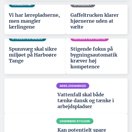
KOMMENTAR
SPONSERET
Vi har lærepladserne,
Gaffeltrucken klarer
men mangler
hjørnerne uden at
lærlingene
vælte
BYGGERI OG ANLÆG
ERHVERV OG POLITIK
Spunsvæg skal sikre
Stigende fokus på
miljøet på Harboøre
bygningsautomatik
Tange
kræver høj
kompetence
ARBEJDSMARKED
Vattenfall skal både
tænke dansk og tænke i
arbejdspladser
GRØNNERE BYGGERI
Kan potentielt spare