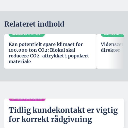
Relateret indhold
GRØNNERE BYGGERI
GRØNNERE BYG
Kan potentielt spare klimaet for
Videnscente
100.000 ton CO2: Biokul skal
direktør
reducere CO2-aftrykket i populært
materiale
ERHVERV OG POLITIK
Tidlig kundekontakt er vigtig
for korrekt rådgivning