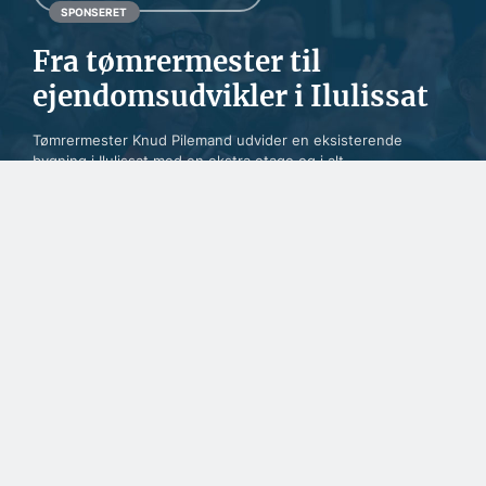
SPONSERET
Fra tømrermester til
ejendomsudvikler i Ilulissat
Tømrermester Knud Pilemand udvider en eksisterende
bygning i Ilulissat med en ekstra etage og i alt...
BYGGERI OG ANLÆG
En udfordring at skaffe
nok lærlinge til
byggefagene i Grønland
SPONSERET
Født til det krævende
byggeri i Grønland
SPONSERET
To kendte virksomheder
har lagt
teknikerressourcerne