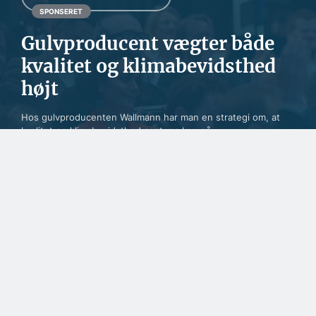
SPONSERET
Gulvproducent vægter både
kvalitet og klimabevidsthed
højt
Hos gulvproducenten Wallmann har man en strategi om, at
kvalitet og klimabevidsthed sagtens kan gå ...
SPONSERET
Fra tømrermester til
ejendomsudvikler i
Ilulissat
SPONSERET
Danske facadeplader
beskytter byggeriet i
Nordatlanten
SPONSERET