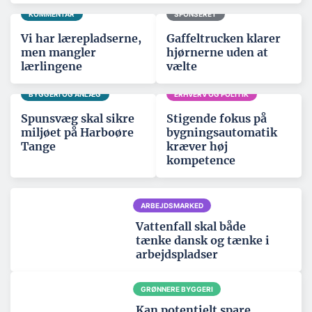
KOMMENTAR
SPONSERET
Vi har lærepladserne,
Gaffeltrucken klarer
men mangler
hjørnerne uden at
lærlingene
vælte
BYGGERI OG ANLÆG
ERHVERV OG POLITIK
Spunsvæg skal sikre
Stigende fokus på
miljøet på Harboøre
bygningsautomatik
Tange
kræver høj
kompetence
ARBEJDSMARKED
Vattenfall skal både
tænke dansk og tænke i
arbejdspladser
GRØNNERE BYGGERI
Kan potentielt spare