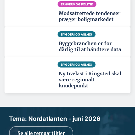
ERHVERV OG POLITIK
Modsatrettede tendenser
præger boligmarkedet
BYGGERI OG ANLÆG
Byggebranchen er for
dårlig til at håndtere data
BYGGERI OG ANLÆG
Ny trælast i Ringsted skal
være regionalt
knudepunkt
Tema: Nordatlanten - juni 2026
Se alle temaartikler