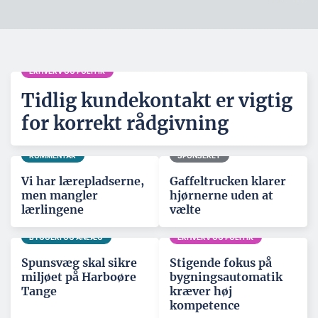
ERHVERV OG POLITIK
Tidlig kundekontakt er vigtig
for korrekt rådgivning
KOMMENTAR
SPONSERET
Vi har lærepladserne,
Gaffeltrucken klarer
men mangler
hjørnerne uden at
lærlingene
vælte
BYGGERI OG ANLÆG
ERHVERV OG POLITIK
Spunsvæg skal sikre
Stigende fokus på
miljøet på Harboøre
bygningsautomatik
Tange
kræver høj
kompetence