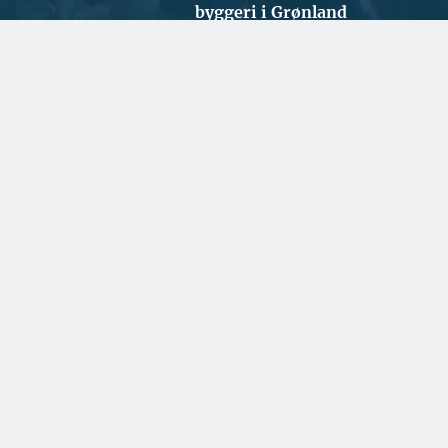
byggeri i Grønland
SPONSERET
Gulvproducent vægter
både kvalitet og
klimabevidsthed højt
SPONSERET
Fortsat stor travlhed for
dansk rederi
BYGGERI OG ANLÆG
Ugens udbud: 74 ha
byudvikling i København og
15.500 m2 renovering i
Gentofte