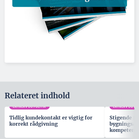
Relateret indhold
ERHVERV OG POLITIK
ERHVERV OG POL
Tidlig kundekontakt er vigtig for
Stigende fo
korrekt rådgivning
bygningsau
kompetenc