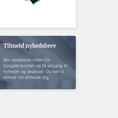
Tilmeld nyhedsbrev
Bliv opdateret inden for
byggebranchen og få adgang til
nyheder og analyser. Du kan til
enhver tid afmelde dig.