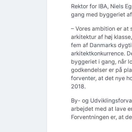
Rektor for IBA, Niels E
gang med byggeriet a
– Vores ambition er at
arkitektur af høj klasse
fem af Danmarks dygtig
arkitektkonkurrence. De
byggeriet i gang, når 
godkendelser er på plad
forventer, at det nye h
2018.
By- og Udviklingsforva
arbejdet med at lave e
Forventningen er, at den