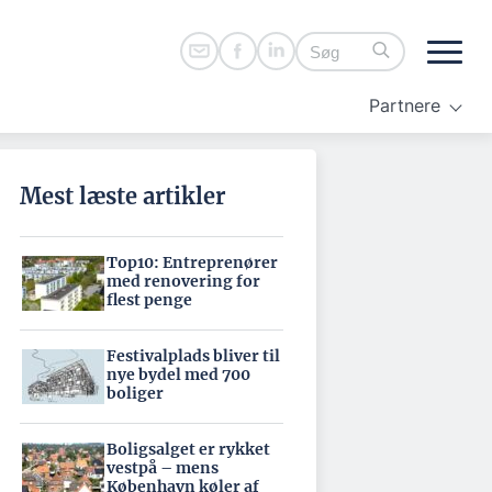
Partnere
Mest læste artikler
Top10: Entreprenører
med renovering for
flest penge
Festivalplads bliver til
nye bydel med 700
boliger
Boligsalget er rykket
vestpå – mens
København køler af