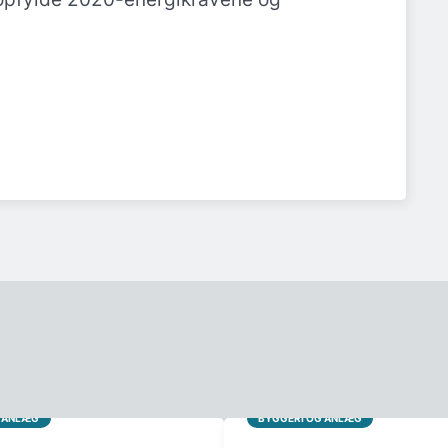
G ANLÆG
BYGGERI OG ANLÆG