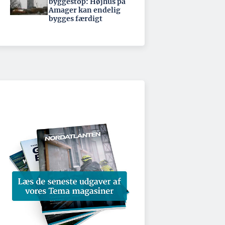
byggestop: Højhus på
Amager kan endelig
bygges færdigt