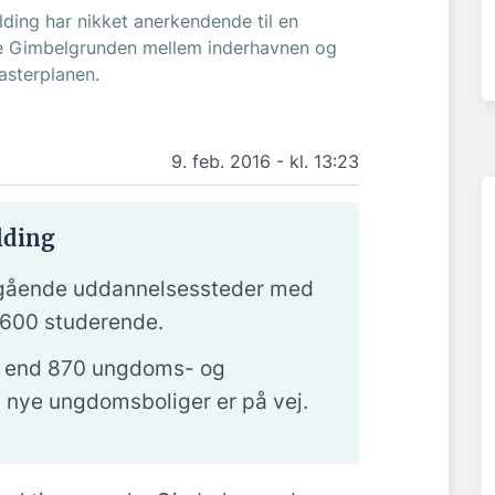
lding har nikket anerkendende til en
le Gimbelgrunden mellem inderhavnen og
Masterplanen.
9. feb. 2016 - kl. 13:23
lding
egående uddannelsessteder med
5600 studerende.
re end 870 ungdoms- og
 nye ungdomsboliger er på vej.