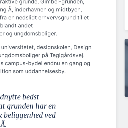
traktive grunde, Gimbel-grunden,
ing Å, inderhavnen og midtbyen,
 fra en nedslidt erhvervsgrund til et
 blandt andet
ner og ungdomsboliger.
 universitetet, designskolen, Design
 ungdomsboliger på Teglgårdsvej.
gs campus-bydel endnu en gang og
ition som uddannelsesby.
udnytte bedst
 at grunden har en
k beliggenhed ved
 Å.