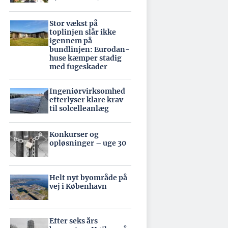
Stor vækst på
toplinjen slår ikke
igennem på
bundlinjen: Eurodan-
huse kæmper stadig
med fugeskader
Ingeniørvirksomhed
efterlyser klare krav
til solcelleanlæg
Konkurser og
opløsninger – uge 30
Helt nyt byområde på
vej i København
Efter seks års