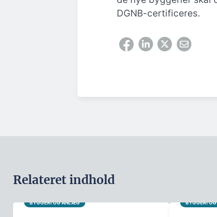
DGNB-certificeres.
Relateret indhold
BYGGERI OG ANLÆG
BYGGERI O