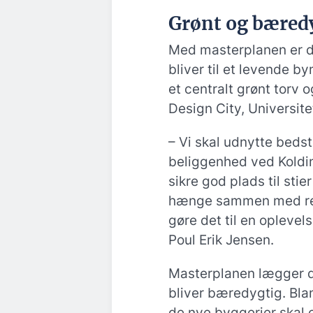
Grønt og bæred
Med masterplanen er de
bliver til et levende b
et centralt grønt torv 
Design City, Universi
– Vi skal udnytte bedst
beliggenhed ved Koldin
sikre god plads til sti
hænge sammen med res
gøre det til en oplevel
Poul Erik Jensen.
Masterplanen lægger de
bliver bæredygtig. Bla
de nye byggerier skal