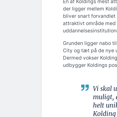
Én af Koldings mest at
der ligger mellem Kold
bliver snart forvandlet
attraktivt område med
uddannelsesinstitutio
Grunden ligger nabo til
City og tæt på de nye
Dermed vokser Koldin
udbygger Koldings pos
Vi skal 
muligt,
helt uni
Kolding