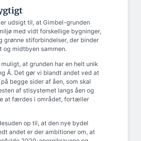
ygtigt
r udsigt til, at Gimbel-grunden
ymiljø med vidt forskellige bygninger,
og grønne stiforbindelser, der binder
tet og midtbyen sammen.
 muligt, at grunden har en helt unik
g Å. Det gør vi blandt andet ved at
er på begge sider af åen, som skal
ten af stisystemet langs åen og
se at færdes i området, fortæller
suden op til, at den nye bydel
ndt andet er der ambitioner om, at
 opfylde 2020-energikravene og