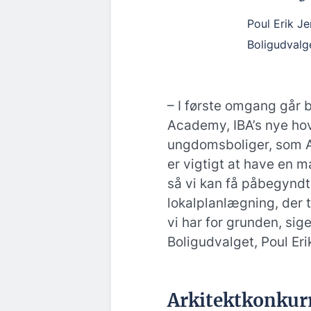
Poul Erik J
Boligudvalg
– I første omgang går b
Academy, IBA’s nye h
ungdomsboliger, som A
er vigtigt at have en m
så vi kan få påbegyndt
lokalplanlægning, der t
vi har for grunden, sig
Boligudvalget, Poul Eri
Arkitektkonkurr