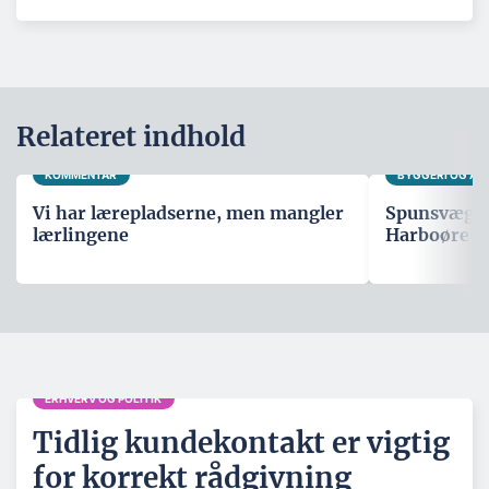
Relateret indhold
KOMMENTAR
BYGGERI OG A
Vi har lærepladserne, men mangler
Spunsvæg sk
lærlingene
Harboøre T
ERHVERV OG POLITIK
Tidlig kundekontakt er vigtig
for korrekt rådgivning