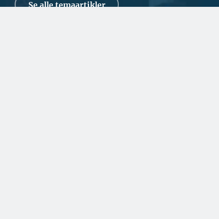
Se alle temaartikler
SPONSERET
Fortsat stor travlhed for
dansk rederi
Den geopolitiske situation kan give stor usikkerhed for
erhvervslivet, men NH Towage i Svendborg kla...
SPONSERET
Danske facadeplader
beskytter byggeriet i
Nordatlanten
SPONSERET
Fra tømrermester til
ejendomsudvikler i
Ilulissat
BYGGERI OG ANLÆG
En udfordring at skaffe