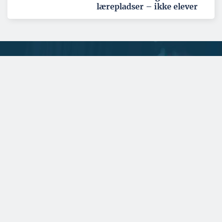
lærepladser – ikke elever
Tema: Nordatlanten - juni 2026
Se alle temaartikler
SPONSERET
Naturlig maling kæmper for
fodfæste i nordisk byggeri
Ler- og marmormaling har i årtier været anvendt
internationalt, men i norden er materialerne stadi...
SPONSERET
Et spændende kig i
rådgiverens krystalkugle
SPONSERET