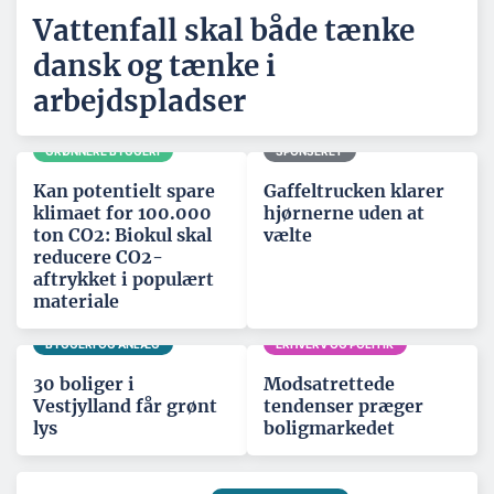
Vattenfall skal både tænke
dansk og tænke i
arbejdspladser
GRØNNERE BYGGERI
SPONSERET
Kan potentielt spare
Gaffeltrucken klarer
klimaet for 100.000
hjørnerne uden at
ton CO2: Biokul skal
vælte
reducere CO2-
aftrykket i populært
materiale
BYGGERI OG ANLÆG
ERHVERV OG POLITIK
30 boliger i
Modsatrettede
Vestjylland får grønt
tendenser præger
lys
boligmarkedet