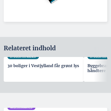
Relateret indhold
BYGGERI OG ANLÆG
BYGGERI OG A
30 boliger i Vestjylland får grønt lys
Byggebranche
håndtere d
ARBEJDSMARKED