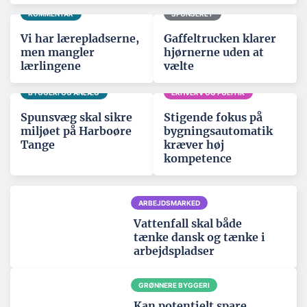
KOMMENTAR
SPONSERET
Vi har lærepladserne,
Gaffeltrucken klarer
men mangler
hjørnerne uden at
lærlingene
vælte
BYGGERI OG ANLÆG
ERHVERV OG POLITIK
Spunsvæg skal sikre
Stigende fokus på
miljøet på Harboøre
bygningsautomatik
Tange
kræver høj
kompetence
ARBEJDSMARKED
Vattenfall skal både
tænke dansk og tænke i
arbejdspladser
GRØNNERE BYGGERI
Kan potentielt spare