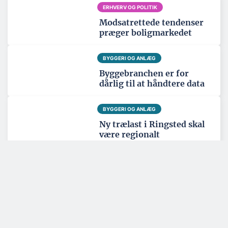
ERHVERV OG POLITIK
Modsatrettede tendenser
præger boligmarkedet
BYGGERI OG ANLÆG
Byggebranchen er for
dårlig til at håndtere data
BYGGERI OG ANLÆG
Ny trælast i Ringsted skal
være regionalt
knudepunkt
Tema: Nordatlanten - juni 2026
Se alle temaartikler