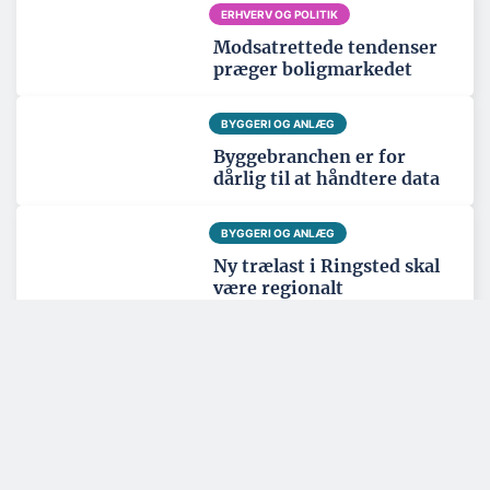
ERHVERV OG POLITIK
Modsatrettede tendenser
præger boligmarkedet
BYGGERI OG ANLÆG
Byggebranchen er for
dårlig til at håndtere data
BYGGERI OG ANLÆG
Ny trælast i Ringsted skal
være regionalt
knudepunkt
Tema: Nordatlanten - juni 2026
Se alle temaartikler