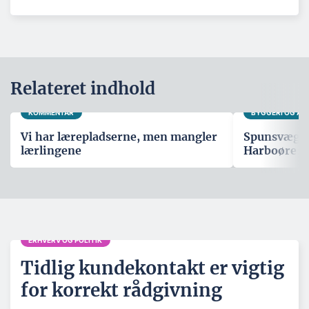
Relateret indhold
KOMMENTAR
BYGGERI OG A
Vi har lærepladserne, men mangler
Spunsvæg sk
lærlingene
Harboøre T
ERHVERV OG POLITIK
Tidlig kundekontakt er vigtig
for korrekt rådgivning