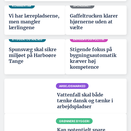
KOMMENTAR
SPONSERET
Vi har lærepladserne,
Gaffeltrucken klarer
men mangler
hjørnerne uden at
lærlingene
vælte
BYGGERI OG ANLÆG
ERHVERV OG POLITIK
Spunsvæg skal sikre
Stigende fokus på
miljøet på Harboøre
bygningsautomatik
Tange
kræver høj
kompetence
ARBEJDSMARKED
Vattenfall skal både
tænke dansk og tænke i
arbejdspladser
GRØNNERE BYGGERI
Kan potentielt spare