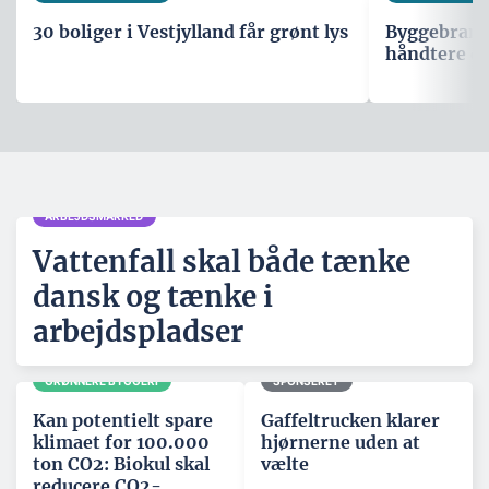
30 boliger i Vestjylland får grønt lys
Byggebranche
håndtere d
ARBEJDSMARKED
Vattenfall skal både tænke
dansk og tænke i
arbejdspladser
GRØNNERE BYGGERI
SPONSERET
Kan potentielt spare
Gaffeltrucken klarer
klimaet for 100.000
hjørnerne uden at
ton CO2: Biokul skal
vælte
reducere CO2-