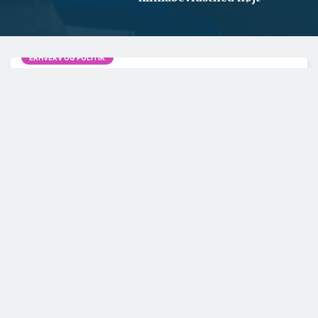
ERHVERV OG POLITIK
Styrker repræsentationen i
Nordjylland
BYGGERI OG ANLÆG
ARKITEKTUR
Milliardprojekt skal
Helt nyt byområde på
sikre hovedstaden
vej i København
mod oversvømmelser
ERHVERV OG POLITIK
ENERGI OG KLIMA
Entreprenør med
Kan levere strøm til
forventet omsætning
1,8 mio. hjem:
på 1 mia. får ny
Vinderen af to
hovedejer
havvindmølleparker
er fundet