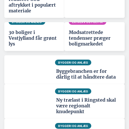
aftrykket i populært
materiale
BYGGERI OG ANLÆG
ERHVERV OG POLITIK
30 boliger i
Modsatrettede
Vestjylland får grønt
tendenser præger
lys
boligmarkedet
BYGGERI OG ANLÆG
Byggebranchen er for
dårlig til at håndtere data
BYGGERI OG ANLÆG
Ny trælast i Ringsted skal
være regionalt
knudepunkt
BYGGERI OG ANLÆG