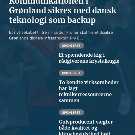
Kommunikationen i
Grønland sikres med dansk
teknologi som backup
Et nyt søkabel til tre milliarder kroner skal fremtidssikre
Grønlands digitale infrastruktur. PM E...
SPONSERET
Et spændende kig i
rådgiverens krystalkugle
SPONSERET
To kendte virksomheder
har lagt
teknikerressourcerne
sammen
SPONSERET
Gulvproducent vægter
både kvalitet og
klimabevidsthed højt