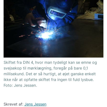
Skiftet fra DIN 4, hvor man tydeligt kan se emne og
svejsekop til mørklægning, foregår på bare 0,1
millisekund. Det er så hurtigt, at øjet ganske enkelt
ikke når at opfatte skiftet fra ingen til fuld lysbue.
Foto: Jens Jessen.
Skrevet af:
Jens Jessen