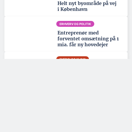
Helt nyt byområde på vej
i København
ERHVERV OG POLITIK
Entreprenør med
forventet omsætning på 1
mia. får ny hovedejer
ENERGI OG KLIMA
Kan levere strøm til 1,8
mio. hjem: Vinderen af to
havvindmølleparker er
fundet
Tema: Nordatlanten - juni 2026