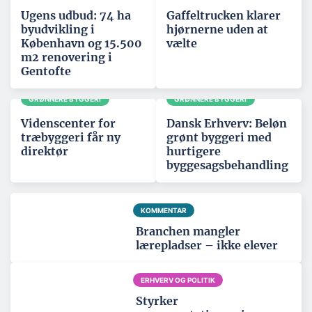
Ugens udbud: 74 ha
Gaffeltrucken klarer
byudvikling i
hjørnerne uden at
København og 15.500
vælte
m2 renovering i
Gentofte
GRØNNERE BYGGERI
GRØNNERE BYGGERI
Videnscenter for
Dansk Erhverv: Beløn
træbyggeri får ny
grønt byggeri med
direktør
hurtigere
byggesagsbehandling
KOMMENTAR
Branchen mangler
lærepladser – ikke elever
ERHVERV OG POLITIK
Styrker