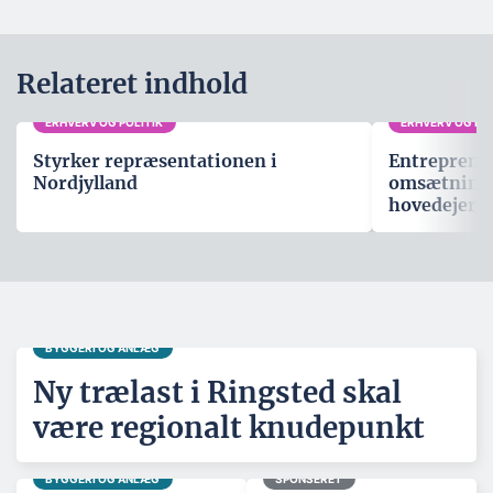
Relateret indhold
ERHVERV OG POLITIK
ERHVERV OG POL
Styrker repræsentationen i
Entreprenø
Nordjylland
omsætning p
hovedejer
BYGGERI OG ANLÆG
Ny trælast i Ringsted skal
være regionalt knudepunkt
BYGGERI OG ANLÆG
SPONSERET