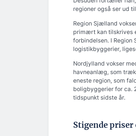
Desuden fortæller han, 
regioner også ser ud ti
Region Sjælland vokser
primært kan tilskrives
forbindelsen. I Region
logistikbyggerier, lige
Nordjylland vokser med
havneanlæg, som trækk
eneste region, som fald
boligbyggerier for ca.
tidspunkt sidste år.
Stigende priser