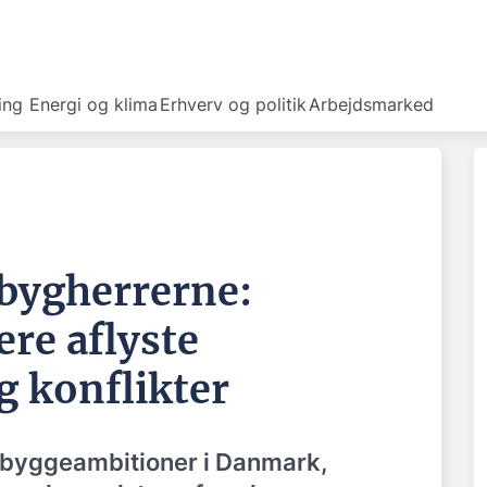
ing
Energi og klima
Erhverv og politik
Arbejdsmarked
 bygherrerne:
lere aflyste
g konflikter
e byggeambitioner i Danmark,