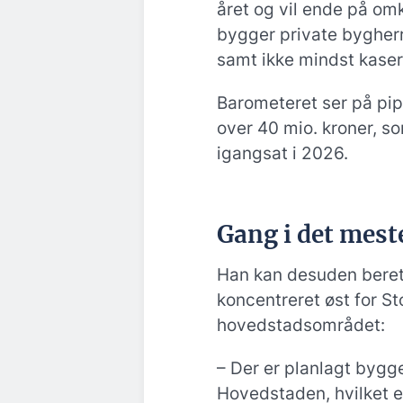
året og vil ende på om
bygger private bygherr
samt ikke mindst kasern
Barometeret ser på pip
over 40 mio. kroner, s
igangsat i 2026.
Gang i det meste
Han kan desuden berett
koncentreret øst for St
hovedstadsområdet:
– Der er planlagt bygger
Hovedstaden, hvilket er