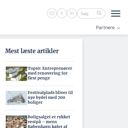
Partnere
Mest læste artikler
Top10: Entreprenører
med renovering for
flest penge
Festivalplads bliver til
nye bydel med 700
boliger
Boligsalget er rykket
vestpå – mens
København køler af