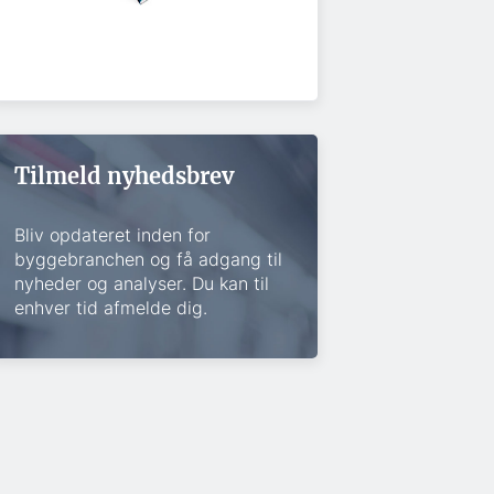
Tilmeld nyhedsbrev
Bliv opdateret inden for
byggebranchen og få adgang til
nyheder og analyser. Du kan til
enhver tid afmelde dig.