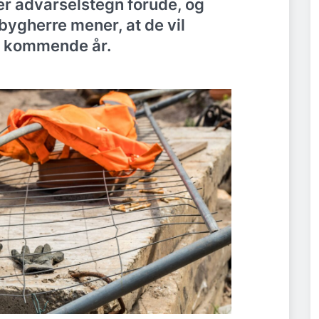
er advarselstegn forude, og
bygherre mener, at de vil
et kommende år.