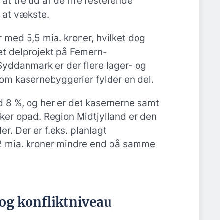
at tre ud af de fire resterende
l at vækste.
 med 5,5 mia. kroner, hvilket dog
 et delprojekt på Femern-
 Syddanmark er der flere lager- og
som kasernebyggerier fylder en del.
 8 %, og her er det kasernerne samt
er opad. Region Midtjylland er den
er. Der er f.eks. planlagt
 2 mia. kroner mindre end på samme
 og konfliktniveau