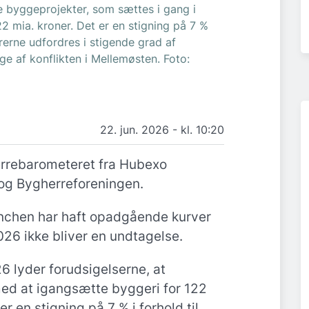
 byggeprojekter, som sættes i gang i
2 mia. kroner. Det er en stigning på 7 %
rerne udfordres i stigende grad af
lge af konflikten i Mellemøsten. Foto:
22. jun. 2026 - kl. 10:20
rrebarometeret fra Hubexo
 og Bygherreforeningen.
ranchen har haft opadgående kurver
026 ikke bliver en undtagelse.
26 lyder forudsigelserne, at
ed at igangsætte byggeri for 122
 er en stigning på 7 % i forhold til