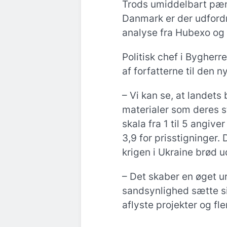
Trods umiddelbart pæne
Danmark er der udfordr
analyse fra Hubexo og
Politisk chef i Bygherr
af forfatterne til den n
– Vi kan se, at landets
materialer som deres st
skala fra 1 til 5 angiv
3,9 for prisstigninger. 
krigen i Ukraine brød u
– Det skaber en øget u
sandsynlighed sætte si
aflyste projekter og fle