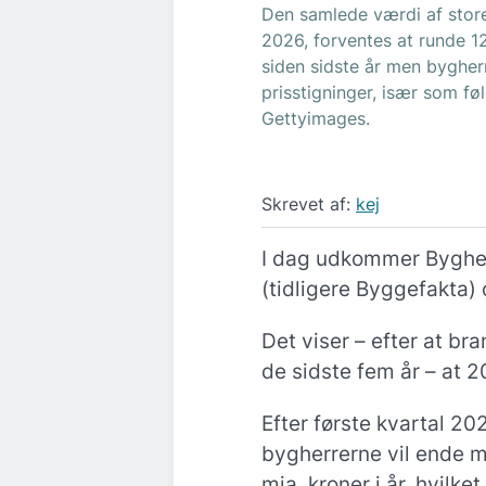
Den samlede værdi af store
2026, forventes at runde 12
siden sidste år men bygher
prisstigninger, især som fø
Gettyimages.
Skrevet af:
kej
I dag udkommer Byghe
(tidligere Byggefakta)
Det viser – efter at b
de sidste fem år – at 2
Efter første kvartal 20
bygherrerne vil ende m
mia. kroner i år, hvilket