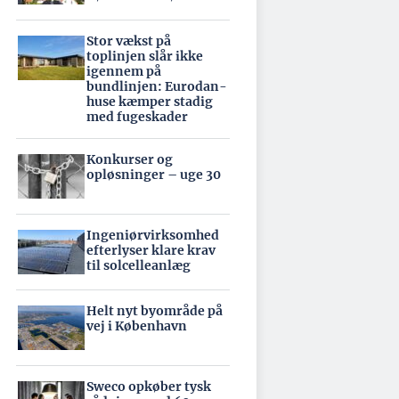
Stor vækst på
toplinjen slår ikke
igennem på
bundlinjen: Eurodan-
huse kæmper stadig
med fugeskader
Konkurser og
opløsninger – uge 30
Ingeniørvirksomhed
efterlyser klare krav
til solcelleanlæg
Helt nyt byområde på
vej i København
Sweco opkøber tysk