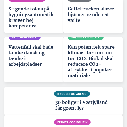
Stigende fokus på
Gaffeltrucken klarer
bygningsautomatik
hjørnerne uden at
kræver høj
vælte
kompetence
ARBEJDSMARKED
GRØNNERE BYGGERI
Vattenfall skal både
Kan potentielt spare
tænke dansk og
klimaet for 100.000
tænke i
ton CO2: Biokul skal
arbejdspladser
reducere CO2-
aftrykket i populært
materiale
BYGGERI OG ANLÆG
30 boliger i Vestjylland
får grønt lys
ERHVERV OG POLITIK