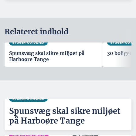
Relateret indhold
BYGGERI OG ANLÆG
BYGGERI OG A
Spunsvæg skal sikre miljøet på
30 boliger i
Harboøre Tange
BYGGERI OG ANLÆG
Spunsvæg skal sikre miljøet
på Harboøre Tange
ERHVERV OG POLITIK
SPONSERET