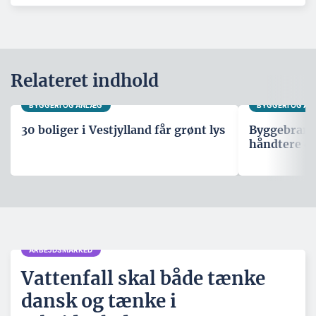
Relateret indhold
BYGGERI OG ANLÆG
BYGGERI OG A
30 boliger i Vestjylland får grønt lys
Byggebranche
håndtere d
ARBEJDSMARKED
Vattenfall skal både tænke
dansk og tænke i