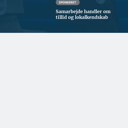
SPONSERET
Samarbejde handler om
tillid og lokalkendskab
ERHVERV OG POLITIK
Styrker repræsentationen i
Nordjylland
BYGGERI OG ANLÆG
ARKITEKTUR
Milliardprojekt skal
Helt nyt byområde på
sikre hovedstaden
vej i København
mod oversvømmelser
ERHVERV OG POLITIK
ENERGI OG KLIMA
Entreprenør med
Kan levere strøm til
forventet omsætning
1,8 mio. hjem: