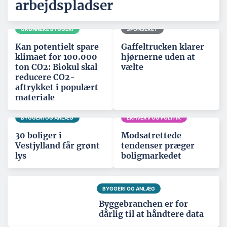
arbejdspladser
GRØNNERE BYGGERI
SPONSERET
Kan potentielt spare
Gaffeltrucken klarer
klimaet for 100.000
hjørnerne uden at
ton CO2: Biokul skal
vælte
reducere CO2-
aftrykket i populært
materiale
BYGGERI OG ANLÆG
ERHVERV OG POLITIK
30 boliger i
Modsatrettede
Vestjylland får grønt
tendenser præger
lys
boligmarkedet
BYGGERI OG ANLÆG
Byggebranchen er for
dårlig til at håndtere data