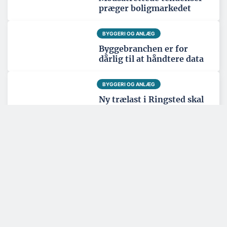
præger boligmarkedet
BYGGERI OG ANLÆG
Byggebranchen er for
dårlig til at håndtere data
BYGGERI OG ANLÆG
Ny trælast i Ringsted skal
være regionalt
knudepunkt
Tema: Nordatlanten - juni 2026
Se alle temaartikler
SPONSERET