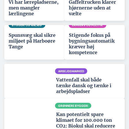
Vi har lærepladserne,
Gaffeltrucken klarer
men mangler
hjørnerne uden at
lærlingene
vælte
BYGGERI OG ANLÆG
ERHVERV OG POLITIK
Spunsvæg skal sikre
Stigende fokus på
miljøet på Harboøre
bygningsautomatik
Tange
kræver høj
kompetence
ARBEJDSMARKED
Vattenfall skal både
tænke dansk og tænke i
arbejdspladser
GRØNNERE BYGGERI
Kan potentielt spare
klimaet for 100.000 ton
CO2: Biokul skal reducere