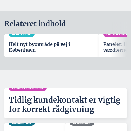
Relateret indhold
ARKITEKTUR
ERHVERV OG POL
Helt nyt byområde på vej i
Panelet: Hv
København
værdierne,
ERHVERV OG POLITIK
Tidlig kundekontakt er vigtig
for korrekt rådgivning
KOMMENTAR
SPONSERET