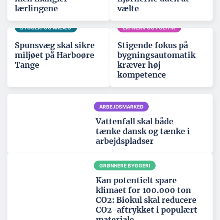
lærlingene
vælte
BYGGERI OG ANLÆG
ERHVERV OG POLITIK
Spunsvæg skal sikre
Stigende fokus på
miljøet på Harboøre
bygningsautomatik
Tange
kræver høj
kompetence
ARBEJDSMARKED
Vattenfall skal både
tænke dansk og tænke i
arbejdspladser
GRØNNERE BYGGERI
Kan potentielt spare
klimaet for 100.000 ton
CO2: Biokul skal reducere
CO2-aftrykket i populært
materiale