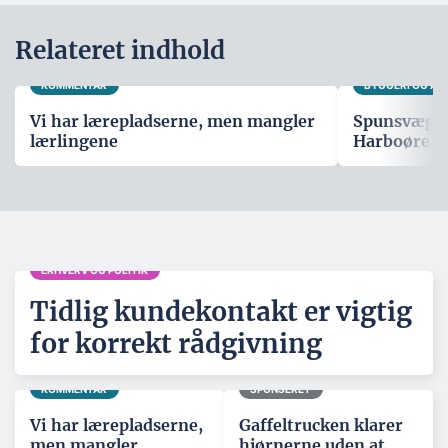
Relateret indhold
KOMMENTAR
BYGGERI OG A
Vi har lærepladserne, men mangler
Spunsvæg sk
lærlingene
Harboøre T
ERHVERV OG POLITIK
Tidlig kundekontakt er vigtig
for korrekt rådgivning
KOMMENTAR
SPONSERET
Vi har lærepladserne,
Gaffeltrucken klarer
men mangler
hjørnerne uden at