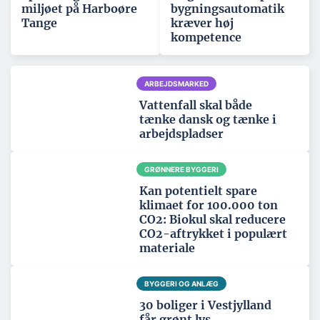
miljøet på Harboøre
bygningsautomatik
Tange
kræver høj
kompetence
ARBEJDSMARKED
Vattenfall skal både
tænke dansk og tænke i
arbejdspladser
GRØNNERE BYGGERI
Kan potentielt spare
klimaet for 100.000 ton
CO2: Biokul skal reducere
CO2-aftrykket i populært
materiale
BYGGERI OG ANLÆG
30 boliger i Vestjylland
får grønt lys