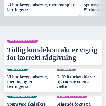
Vi har lærepladserne, men mangler
Spunsvæg sk
lærlingene
Harboøre T
ERHVERV OG POLITIK
Tidlig kundekontakt er vigtig
for korrekt rådgivning
KOMMENTAR
SPONSERET
Vi har lærepladserne,
Gaffeltrucken klarer
men mangler
hjørnerne uden at
lærlingene
vælte
BYGGERI OG ANLÆG
ERHVERV OG POLITIK
Spunsvæg skal sikre
Stigende fokus på