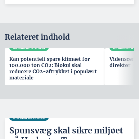
Relateret indhold
GRØNNERE BYGGERI
GRØNNERE BYG
Kan potentielt spare klimaet for
Videnscente
100.000 ton CO2: Biokul skal
direktør
reducere CO2-aftrykket i populært
materiale
BYGGERI OG ANLÆG
Spunsvæg skal sikre miljøet