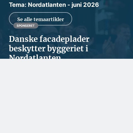
Tema: Nordatlanten - juni 2026
Se alle temaartikler
SPONSERET
Danske facadeplader
beskytter byggeriet i
Nordatlanten
Steni Danmark leverer en bred palet af facade- og
sokkelplader til den nordatlantiske region. Det er...
SPONSERET
To kendte virksomheder
har lagt
teknikerressourcerne
sammen
BYGGERI OG ANLÆG
En udfordring at skaffe