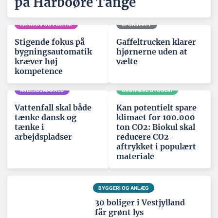
på Harboøre Tange
ERHVERV OG POLITIK
SPONSERET
Stigende fokus på
Gaffeltrucken klarer
bygningsautomatik
hjørnerne uden at
kræver høj
vælte
kompetence
ARBEJDSMARKED
GRØNNERE BYGGERI
Vattenfall skal både
Kan potentielt spare
tænke dansk og
klimaet for 100.000
tænke i
ton CO2: Biokul skal
arbejdspladser
reducere CO2-
aftrykket i populært
materiale
BYGGERI OG ANLÆG
30 boliger i Vestjylland
får grønt lys