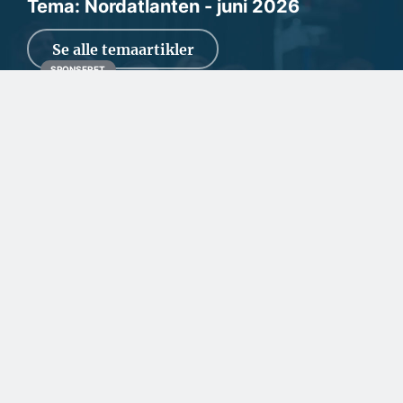
Tema: Nordatlanten - juni 2026
Se alle temaartikler
SPONSERET
Et spændende kig i
rådgiverens krystalkugle
Den rådgivende arkitekt- og ingeniørvirksomhed Masanti ser
ind i en fremtid med mange nye aktivite...
SPONSERET
Samarbejde handler om
tillid og lokalkendskab
SPONSERET
To kendte virksomheder
har lagt
teknikerressourcerne
sammen