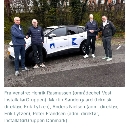
Fra venstre: Henrik Rasmussen (områdechef Vest,
InstallatørGruppen), Martin Søndergaard (teknisk
direktør, Erik Lytzen), Anders Nielsen (adm. direktør,
Erik Lytzen), Peter Frandsen (adm. direktør,
InstallatørGruppen Danmark).