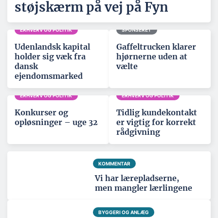
støjskærm på vej på Fyn
ERHVERV OG POLITIK
SPONSERET
Udenlandsk kapital
Gaffeltrucken klarer
holder sig væk fra
hjørnerne uden at
dansk
vælte
ejendomsmarked
ERHVERV OG POLITIK
ERHVERV OG POLITIK
Konkurser og
Tidlig kundekontakt
opløsninger – uge 32
er vigtig for korrekt
rådgivning
KOMMENTAR
Vi har lærepladserne,
men mangler lærlingene
BYGGERI OG ANLÆG