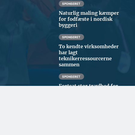
SPONSERET
Naturlig maling kæmper
for fodfæste i nordisk
byggeri
SPONSERET
To kendte virksomheder
har lagt
teknikerressourcerne
sammen
SPONSERET
Fortsat stor travlhed for
dansk rederi
BYGGERI OG ANLÆG
Ugens udbud: 74 ha