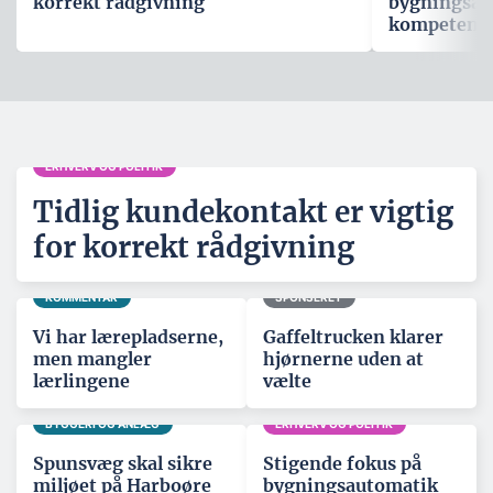
korrekt rådgivning
bygningsau
kompetenc
ERHVERV OG POLITIK
Tidlig kundekontakt er vigtig
for korrekt rådgivning
KOMMENTAR
SPONSERET
Vi har lærepladserne,
Gaffeltrucken klarer
men mangler
hjørnerne uden at
lærlingene
vælte
BYGGERI OG ANLÆG
ERHVERV OG POLITIK
Spunsvæg skal sikre
Stigende fokus på
miljøet på Harboøre
bygningsautomatik