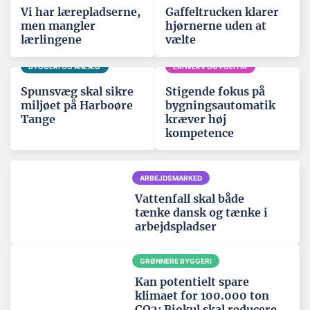
Vi har lærepladserne,
Gaffeltrucken klarer
men mangler
hjørnerne uden at
lærlingene
vælte
BYGGERI OG ANLÆG
ERHVERV OG POLITIK
Spunsvæg skal sikre
Stigende fokus på
miljøet på Harboøre
bygningsautomatik
Tange
kræver høj
kompetence
ARBEJDSMARKED
Vattenfall skal både
tænke dansk og tænke i
arbejdspladser
GRØNNERE BYGGERI
Kan potentielt spare
klimaet for 100.000 ton
CO2: Biokul skal reducere