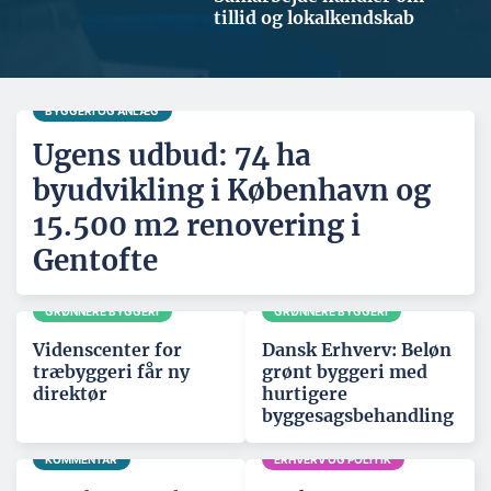
tillid og lokalkendskab
BYGGERI OG ANLÆG
Ugens udbud: 74 ha
byudvikling i København og
15.500 m2 renovering i
Gentofte
GRØNNERE BYGGERI
GRØNNERE BYGGERI
Videnscenter for
Dansk Erhverv: Beløn
træbyggeri får ny
grønt byggeri med
direktør
hurtigere
byggesagsbehandling
KOMMENTAR
ERHVERV OG POLITIK