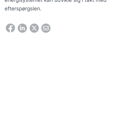
energisystemet kan udvikle sig i takt med
efterspørgslen.