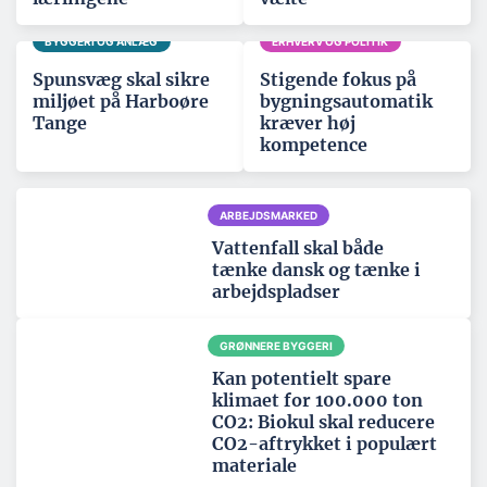
BYGGERI OG ANLÆG
ERHVERV OG POLITIK
Spunsvæg skal sikre
Stigende fokus på
miljøet på Harboøre
bygningsautomatik
Tange
kræver høj
kompetence
ARBEJDSMARKED
Vattenfall skal både
tænke dansk og tænke i
arbejdspladser
GRØNNERE BYGGERI
Kan potentielt spare
klimaet for 100.000 ton
CO2: Biokul skal reducere
CO2-aftrykket i populært
materiale