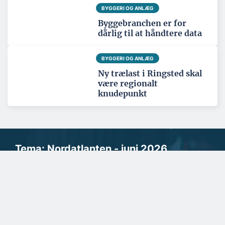
BYGGERI OG ANLÆG
Byggebranchen er for
dårlig til at håndtere data
BYGGERI OG ANLÆG
Ny trælast i Ringsted skal
være regionalt
knudepunkt
Tema: Nordatlanten - juni 2026
Se alle temaartikler
SPONSERET
Danske facadeplader
beskytter byggeriet i