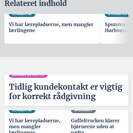
Relateret indhold
KOMMENTAR
BYGGERI OG A
Vi har lærepladserne, men mangler
Spunsvæg sk
lærlingene
Harboøre T
ERHVERV OG POLITIK
Tidlig kundekontakt er vigtig
for korrekt rådgivning
KOMMENTAR
SPONSERET
Vi har lærepladserne,
Gaffeltrucken klarer
men mangler
hjørnerne uden at
lærlingene
vælte