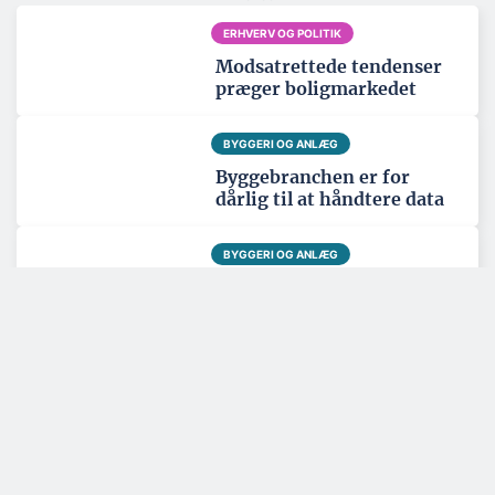
ERHVERV OG POLITIK
Modsatrettede tendenser
præger boligmarkedet
BYGGERI OG ANLÆG
Byggebranchen er for
dårlig til at håndtere data
BYGGERI OG ANLÆG
Ny trælast i Ringsted skal
være regionalt
knudepunkt
Tema: Nordatlanten - juni 2026