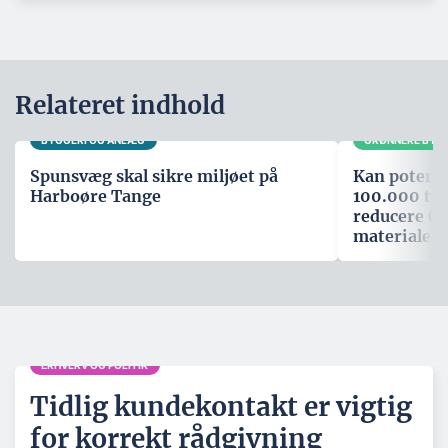
Relateret indhold
BYGGERI OG ANLÆG
GRØNNERE BYG
Spunsvæg skal sikre miljøet på
Kan potenti
Harboøre Tange
100.000 ton
reducere CO
materiale
ERHVERV OG POLITIK
Tidlig kundekontakt er vigtig
for korrekt rådgivning