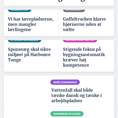
KOMMENTAR
SPONSERET
Vi har lærepladserne,
Gaffeltrucken klarer
men mangler
hjørnerne uden at
lærlingene
vælte
BYGGERI OG ANLÆG
ERHVERV OG POLITIK
Spunsvæg skal sikre
Stigende fokus på
miljøet på Harboøre
bygningsautomatik
Tange
kræver høj
kompetence
ARBEJDSMARKED
Vattenfall skal både
tænke dansk og tænke i
arbejdspladser
GRØNNERE BYGGERI