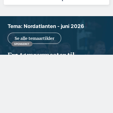
Tema: Nordatlanten - juni 2026
Se alle temaartikler
SPONSERET
Fra tømrermester til
ejendomsudvikler i Ilulissat
Tømrermester Knud Pilemand udvider en eksisterende
bygning i Ilulissat med en ekstra etage og i alt...
SPONSERET
Fortsat stor travlhed for
dansk rederi
SPONSERET