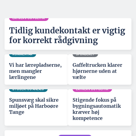
ERHVERV OG POLITIK
Tidlig kundekontakt er vigtig
for korrekt rådgivning
KOMMENTAR
SPONSERET
Vi har lærepladserne,
Gaffeltrucken klarer
men mangler
hjørnerne uden at
lærlingene
vælte
BYGGERI OG ANLÆG
ERHVERV OG POLITIK
Spunsvæg skal sikre
Stigende fokus på
miljøet på Harboøre
bygningsautomatik
Tange
kræver høj
kompetence