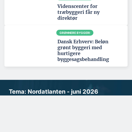
Videnscenter for
træbyggeri får ny
direktør
GRØNNERE BYGGERI
Dansk Erhverv: Beløn
grønt byggeri med
hurtigere
byggesagsbehandling
Tema: Nordatlanten - juni 2026
Se alle temaartikler
SPONSERET
Samarbejde handler om tillid