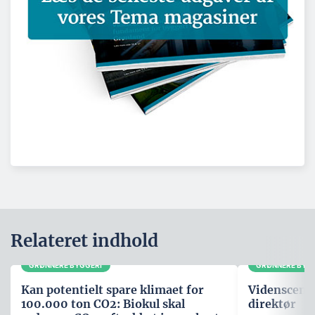
Relateret indhold
GRØNNERE BYGGERI
GRØNNERE BYG
Kan potentielt spare klimaet for
Videnscente
100.000 ton CO2: Biokul skal
direktør