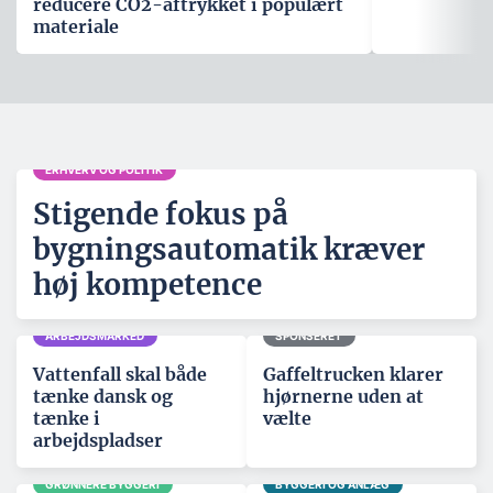
reducere CO2-aftrykket i populært
materiale
ERHVERV OG POLITIK
Stigende fokus på
bygningsautomatik kræver
høj kompetence
ARBEJDSMARKED
SPONSERET
Vattenfall skal både
Gaffeltrucken klarer
tænke dansk og
hjørnerne uden at
tænke i
vælte
arbejdspladser
GRØNNERE BYGGERI
BYGGERI OG ANLÆG