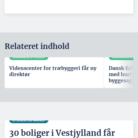
Relateret indhold
GRØNNERE BYGGERI
GRØNNERE BYG
Videnscenter for træbyggeri får ny
Dansk Erhve
direktør
med hurtig
byggesagsb
BYGGERI OG ANLÆG
30 boliger i Vestjylland får