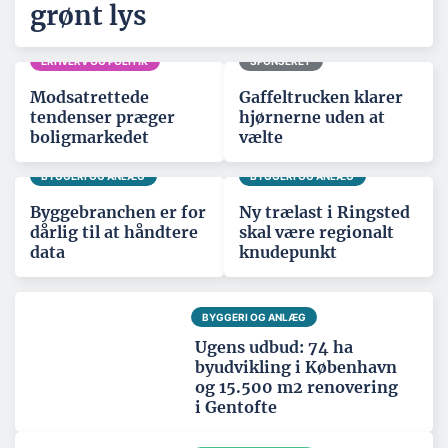
grønt lys
ERHVERV OG POLITIK
SPONSERET
Modsatrettede
Gaffeltrucken klarer
tendenser præger
hjørnerne uden at
boligmarkedet
vælte
BYGGERI OG ANLÆG
BYGGERI OG ANLÆG
Byggebranchen er for
Ny trælast i Ringsted
dårlig til at håndtere
skal være regionalt
data
knudepunkt
BYGGERI OG ANLÆG
Ugens udbud: 74 ha
byudvikling i København
og 15.500 m2 renovering
i Gentofte