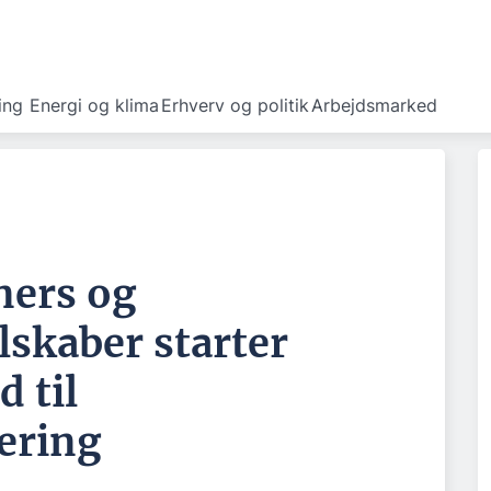
ing
Energi og klima
Erhverv og politik
Arbejdsmarked
ners og
skaber starter
d til
ering