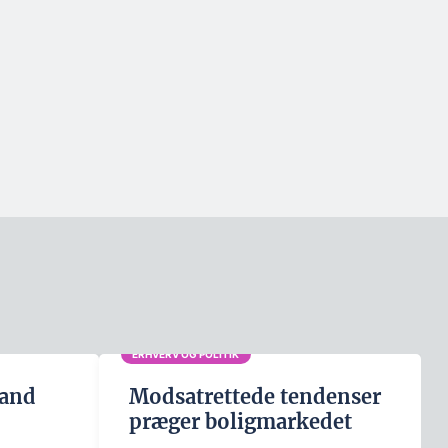
ERHVERV OG POLITIK
land
Modsatrettede tendenser
præger boligmarkedet