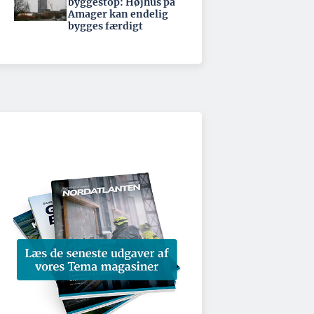
byggestop: Højhus på
Amager kan endelig
bygges færdigt