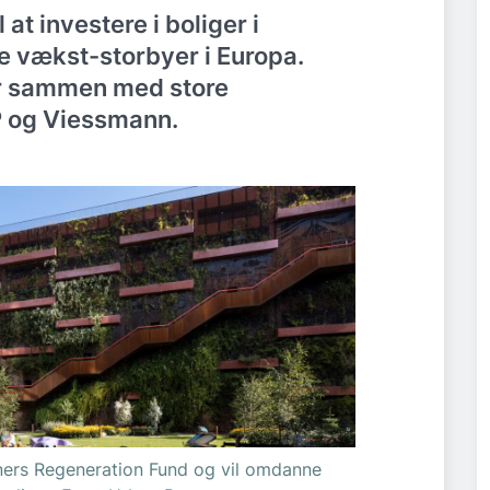
t investere i boliger i
 vækst-storbyer i Europa.
år sammen med store
P og Viessmann.
ers Regeneration Fund og vil omdanne