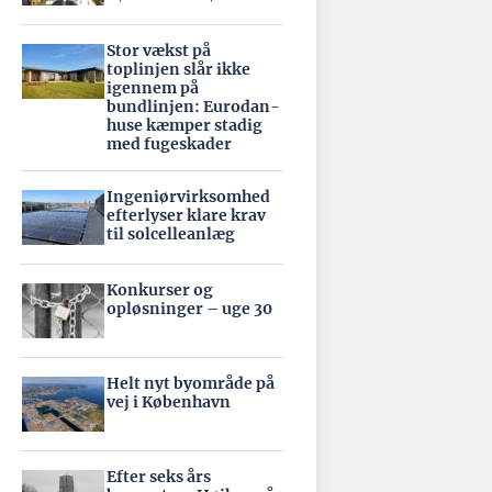
Stor vækst på
toplinjen slår ikke
igennem på
bundlinjen: Eurodan-
huse kæmper stadig
med fugeskader
Ingeniørvirksomhed
efterlyser klare krav
til solcelleanlæg
Konkurser og
opløsninger – uge 30
Helt nyt byområde på
vej i København
Efter seks års