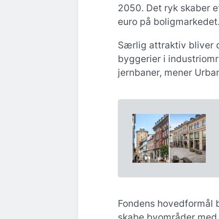
2050. Det ryk skaber e
euro på boligmarkedet
Særlig attraktiv bliver
byggerier i industrio
jernbaner, mener Urban
Fondens hovedformål bl
skabe byområder med bo