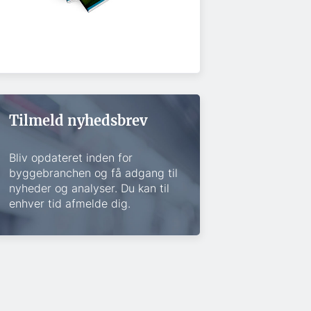
Tilmeld nyhedsbrev
Bliv opdateret inden for
byggebranchen og få adgang til
nyheder og analyser. Du kan til
enhver tid afmelde dig.