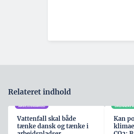
Relateret indhold
ARBEJDSMARKED
GRØNNERE 
Vattenfall skal både
Kan po
tænke dansk og tænke i
klimae
arbejdspladser
CO2: B