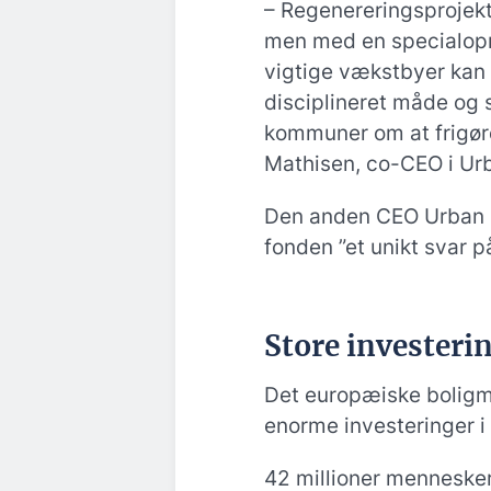
– Regenereringsprojekt
men med en specialopre
vigtige vækstbyer kan 
disciplineret måde og
kommuner om at frigøre
Mathisen, co-CEO i Ur
Den anden CEO Urban P
fonden ”et unikt svar p
Store investeri
Det europæiske boligma
enorme investeringer i
42 millioner mennesker v