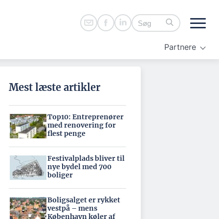
Partnere
Mest læste artikler
Top10: Entreprenører
med renovering for
flest penge
Festivalplads bliver til
nye bydel med 700
boliger
Boligsalget er rykket
vestpå – mens
København køler af