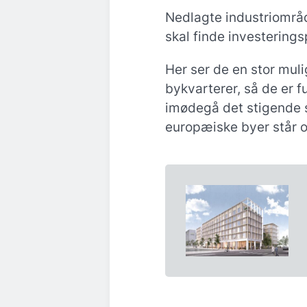
Nedlagte industriområde
skal finde investerings
Her ser de en stor mul
bykvarterer, så de er ful
imødegå det stigende s
europæiske byer står o