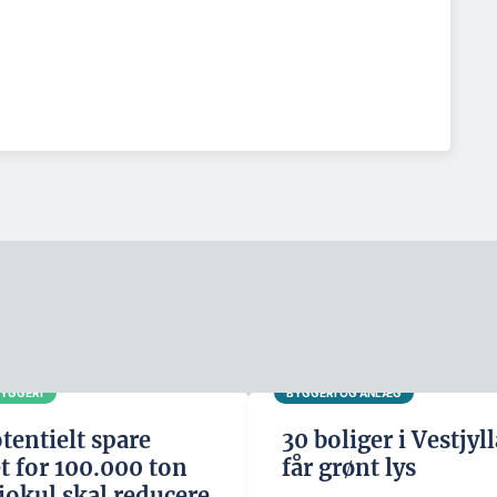
BYGGERI
BYGGERI OG ANLÆG
tentielt spare
30 boliger i Vestjyl
t for 100.000 ton
får grønt lys
iokul skal reducere