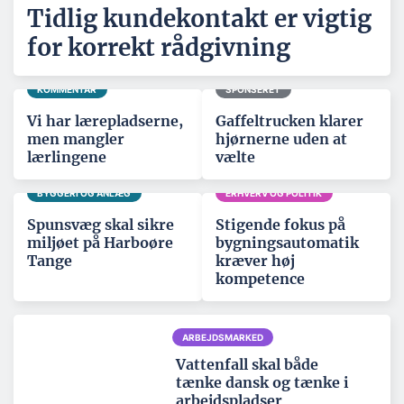
Tidlig kundekontakt er vigtig
for korrekt rådgivning
KOMMENTAR
SPONSERET
Vi har lærepladserne,
Gaffeltrucken klarer
men mangler
hjørnerne uden at
lærlingene
vælte
BYGGERI OG ANLÆG
ERHVERV OG POLITIK
Spunsvæg skal sikre
Stigende fokus på
miljøet på Harboøre
bygningsautomatik
Tange
kræver høj
kompetence
ARBEJDSMARKED
Vattenfall skal både
tænke dansk og tænke i
arbejdspladser