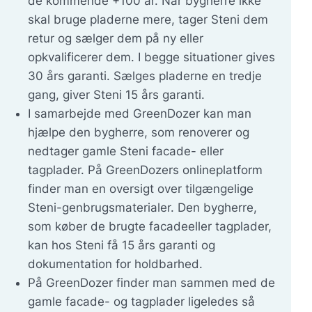
de kommende +100 år. Når bygherre ikke
skal bruge pladerne mere, tager Steni dem
retur og sælger dem på ny eller
opkvalificerer dem. I begge situationer gives
30 års garanti. Sælges pladerne en tredje
gang, giver Steni 15 års garanti.
I samarbejde med GreenDozer kan man
hjælpe den bygherre, som renoverer og
nedtager gamle Steni facade- eller
tagplader. På GreenDozers onlineplatform
finder man en oversigt over tilgængelige
Steni-genbrugsmaterialer. Den bygherre,
som køber de brugte facadeeller tagplader,
kan hos Steni få 15 års garanti og
dokumentation for holdbarhed.
På GreenDozer finder man sammen med de
gamle facade- og tagplader ligeledes så