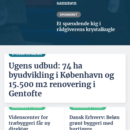
sammen
SPONSERET
Et spændende kig i
rådgiverens krystalkugle
BYGGERI OG ANLÆG
Ugens udbud: 74 ha
byudvikling i København og
15.500 m2 renovering i
Gentofte
GRØNNERE BYGGERI
GRØNNERE BYGGERI
Videnscenter for
Dansk Erhverv: Beløn
træbyggeri får ny
grønt byggeri med
direktør
hurtigere