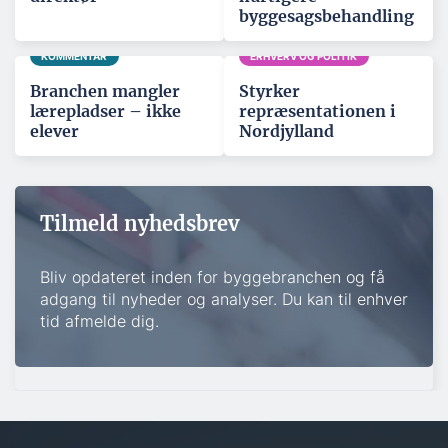
byggesagsbehandling
KOMMENTAR
ERHVERV OG POLITIK
Branchen mangler
Styrker
lærepladser – ikke
repræsentationen i
elever
Nordjylland
Tilmeld nyhedsbrev
Bliv opdateret inden for byggebranchen og få
adgang til nyheder og analyser. Du kan til enhver
tid afmelde dig.