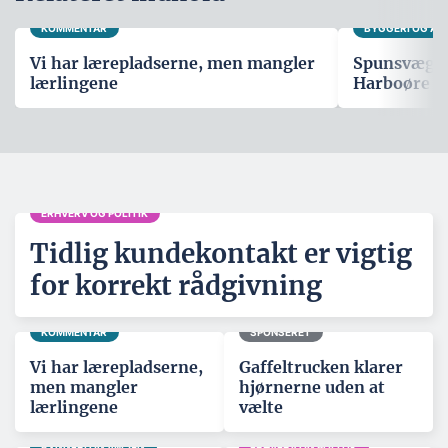
KOMMENTAR
BYGGERI OG A
Vi har lærepladserne, men mangler
Spunsvæg sk
lærlingene
Harboøre T
ERHVERV OG POLITIK
Tidlig kundekontakt er vigtig
for korrekt rådgivning
KOMMENTAR
SPONSERET
Vi har lærepladserne,
Gaffeltrucken klarer
men mangler
hjørnerne uden at
lærlingene
vælte
BYGGERI OG ANLÆG
ERHVERV OG POLITIK