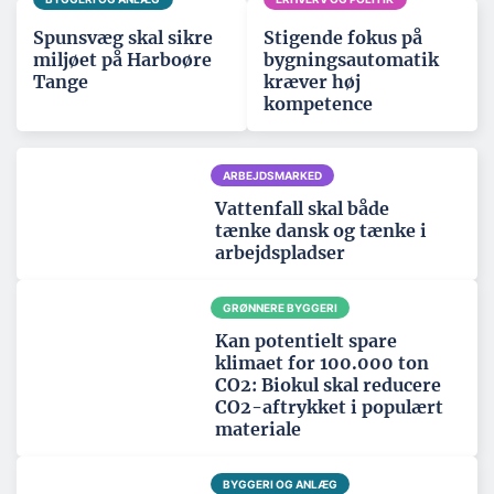
Spunsvæg skal sikre
Stigende fokus på
miljøet på Harboøre
bygningsautomatik
Tange
kræver høj
kompetence
ARBEJDSMARKED
Vattenfall skal både
tænke dansk og tænke i
arbejdspladser
GRØNNERE BYGGERI
Kan potentielt spare
klimaet for 100.000 ton
CO2: Biokul skal reducere
CO2-aftrykket i populært
materiale
BYGGERI OG ANLÆG