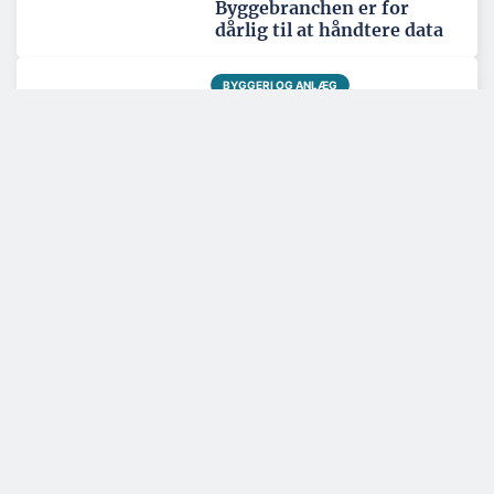
Byggebranchen er for
dårlig til at håndtere data
BYGGERI OG ANLÆG
Ny trælast i Ringsted skal
være regionalt
knudepunkt
Tema: Nordatlanten - juni 2026
Se alle temaartikler
SPONSERET
Et spændende kig i
rådgiverens krystalkugle
Den rådgivende arkitekt- og ingeniørvirksomhed Masanti ser