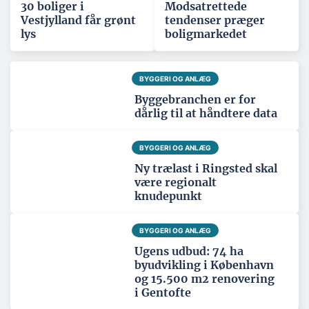
30 boliger i
Modsatrettede
Vestjylland får grønt
tendenser præger
lys
boligmarkedet
BYGGERI OG ANLÆG
Byggebranchen er for
dårlig til at håndtere data
BYGGERI OG ANLÆG
Ny trælast i Ringsted skal
være regionalt
knudepunkt
BYGGERI OG ANLÆG
Ugens udbud: 74 ha
byudvikling i København
og 15.500 m2 renovering
i Gentofte