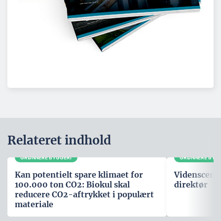
Relateret indhold
GRØNNERE BYGGERI
GRØNNERE BYG
Kan potentielt spare klimaet for
Videnscente
100.000 ton CO2: Biokul skal
direktør
reducere CO2-aftrykket i populært
materiale