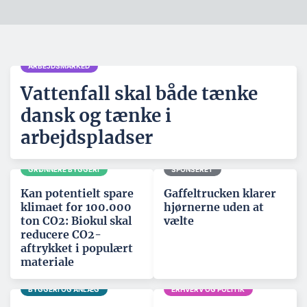
ARBEJDSMARKED
Vattenfall skal både tænke
dansk og tænke i
arbejdspladser
GRØNNERE BYGGERI
SPONSERET
Kan potentielt spare
Gaffeltrucken klarer
klimaet for 100.000
hjørnerne uden at
ton CO2: Biokul skal
vælte
reducere CO2-
aftrykket i populært
materiale
BYGGERI OG ANLÆG
ERHVERV OG POLITIK