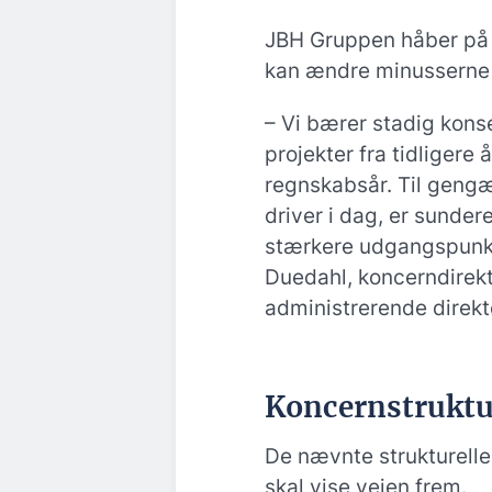
JBH Gruppen håber på
kan ændre minusserne t
– Vi bærer stadig kons
projekter fra tidligere
regnskabsår. Til gengæl
driver i dag, er sundere
stærkere udgangspunkt
Duedahl, koncerndirek
administrerende direktø
Koncernstruktur
De nævnte strukturell
skal vise vejen frem.