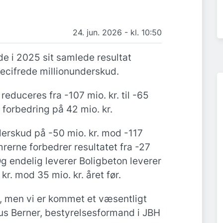
24. jun. 2026 - kl. 10:50
e i 2025 sit samlede resultat
recifrede millionunderskud.
educeres fra -107 mio. kr. til -65
n forbedring på 42 mio. kr.
derskud på -50 mio. kr. mod -117
ømrerne forbedrer resultatet fra -27
. Og endelig leverer Boligbeton leverer
kr. mod 35 mio. kr. året før.
u, men vi er kommet et væsentligt
aus Berner, bestyrelsesformand i JBH