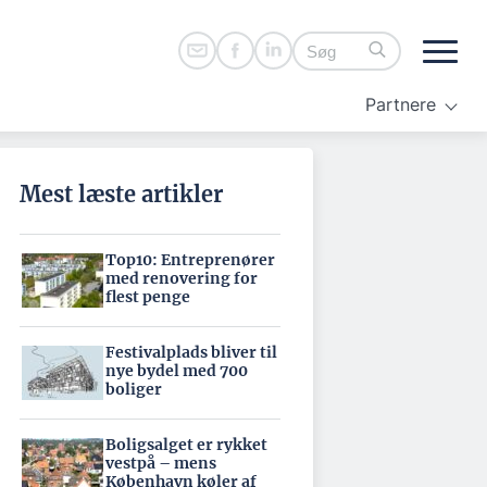
Partnere
Mest læste artikler
Top10: Entreprenører
med renovering for
flest penge
Festivalplads bliver til
nye bydel med 700
boliger
Boligsalget er rykket
vestpå – mens
København køler af