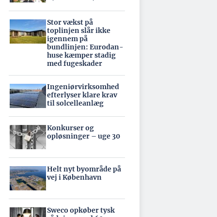
Stor vækst på
toplinjen slår ikke
igennem på
bundlinjen: Eurodan-
huse kæmper stadig
med fugeskader
Ingeniørvirksomhed
efterlyser klare krav
til solcelleanlæg
Konkurser og
opløsninger – uge 30
Helt nyt byområde på
vej i København
Sweco opkøber tysk