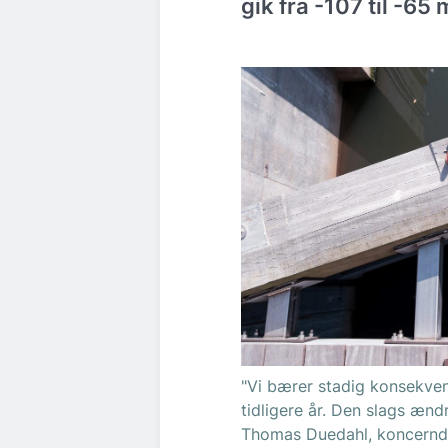
gik fra -107 til -65 m
"Vi bærer stadig konsekven
tidligere år. Den slags ænd
Thomas Duedahl, koncerndi