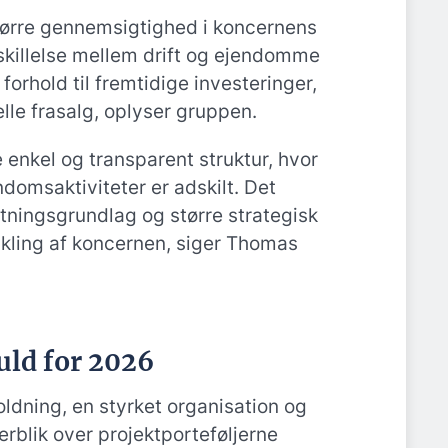
tørre gennemsigtighed i koncernens
skillelse mellem drift og ejendomme
i forhold til fremtidige investeringer,
lle frasalg, oplyser gruppen.
 enkel og transparent struktur, hvor
ndomsaktiviteter er adskilt. Det
utningsgrundlag og større strategisk
vikling af koncernen, siger Thomas
uld for 2026
ldning, en styrket organisation og
rblik over projektporteføljerne