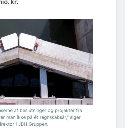
io. kr.
serne af beslutninger og projekter fra
rer man ikke på ét regnskabsår," siger
rektør i JBH Gruppen.