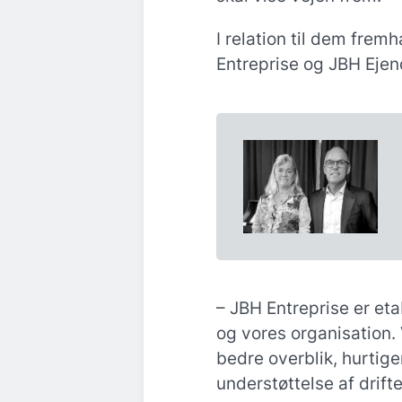
I relation til dem fre
Entreprise og JBH Ej
– JBH Entreprise er eta
og vores organisation. 
bedre overblik, hurtig
understøttelse af drif