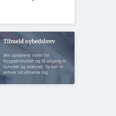
Tilmeld nyhedsbrev
Bliv opdateret inden for
byggebranchen og få adgang til
nyheder og analyser. Du kan til
enhver tid afmelde dig.