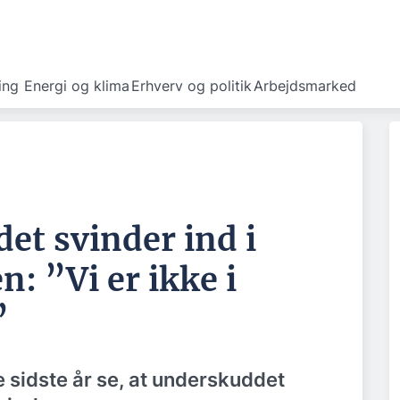
ing
Energi og klima
Erhverv og politik
Arbejdsmarked
et svinder ind i
: ”Vi er ikke i
”
 sidste år se, at underskuddet