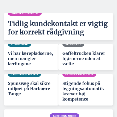
ERHVERV OG POLITIK
Tidlig kundekontakt er vigtig
for korrekt rådgivning
KOMMENTAR
SPONSERET
Vi har lærepladserne,
Gaffeltrucken klarer
men mangler
hjørnerne uden at
lærlingene
vælte
BYGGERI OG ANLÆG
ERHVERV OG POLITIK
Spunsvæg skal sikre
Stigende fokus på
miljøet på Harboøre
bygningsautomatik
Tange
kræver høj
kompetence
ARBEJDSMARKED