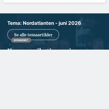
Tema: Nordatlanten - juni 2026
Se alle temaartikler
SPONSERET
Kommunikationen i
Grønland sikres med dansk
teknologi som backup
Et nyt søkabel til tre milliarder kroner skal fremtidssikre
Grønlands digitale infrastruktur. PM E...
SPONSERET
Danske facadeplader
beskytter byggeriet i
Nordatlanten