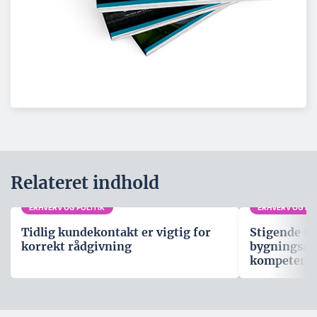
Relateret indhold
ERHVERV OG POLITIK
ERHVERV OG POL
Tidlig kundekontakt er vigtig for
Stigende fo
korrekt rådgivning
bygningsau
kompetenc