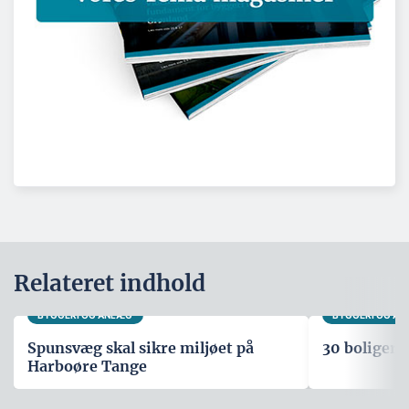
Relateret indhold
BYGGERI OG ANLÆG
BYGGERI OG A
Spunsvæg skal sikre miljøet på
30 boliger i
Harboøre Tange