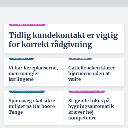
ERHVERV OG POLITIK
Tidlig kundekontakt er vigtig
for korrekt rådgivning
KOMMENTAR
SPONSERET
Vi har lærepladserne,
Gaffeltrucken klarer
men mangler
hjørnerne uden at
lærlingene
vælte
BYGGERI OG ANLÆG
ERHVERV OG POLITIK
Spunsvæg skal sikre
Stigende fokus på
miljøet på Harboøre
bygningsautomatik
Tange
kræver høj
kompetence