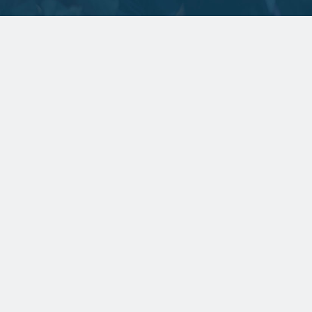
SPONSERET
Naturlig maling kæmper
for fodfæste i nordisk
byggeri
SPONSERET
To kendte virksomheder
har lagt
teknikerressourcerne
sammen
BYGGERI OG ANLÆG
Ugens udbud: 74 ha
byudvikling i København og
15.500 m2 renovering i