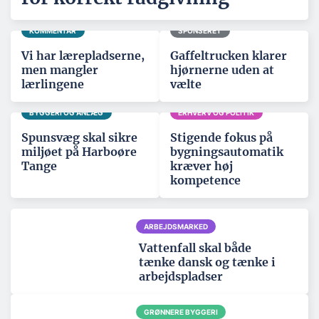
KOMMENTAR
SPONSERET
Vi har lærepladserne,
Gaffeltrucken klarer
men mangler
hjørnerne uden at
lærlingene
vælte
BYGGERI OG ANLÆG
ERHVERV OG POLITIK
Spunsvæg skal sikre
Stigende fokus på
miljøet på Harboøre
bygningsautomatik
Tange
kræver høj
kompetence
ARBEJDSMARKED
Vattenfall skal både
tænke dansk og tænke i
arbejdspladser
GRØNNERE BYGGERI