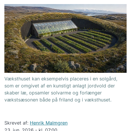
Væksthuset kan eksempelvis placeres i en solgård,
som er omgivet af en kunstigt anlagt jordvold der
skaber læ, opsamler solvarme og forlænger
vækstsæsonen både på friland og i væksthuset.
Skrevet af:
Henrik Malmgren
23. jun. 2026 - kl. 07:00