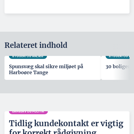
Relateret indhold
BYGGERI OG ANLÆG
BYGGERI OG A
Spunsvæg skal sikre miljøet på
30 boliger i
Harboøre Tange
ERHVERV OG POLITIK
Tidlig kundekontakt er vigtig
for korrekt rådgivning