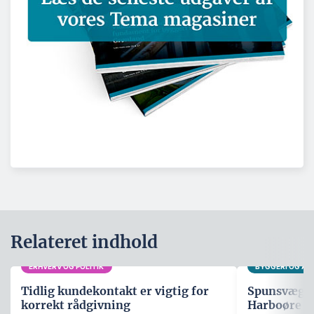
Relateret indhold
ERHVERV OG POLITIK
BYGGERI OG A
Tidlig kundekontakt er vigtig for
Spunsvæg sk
korrekt rådgivning
Harboøre T