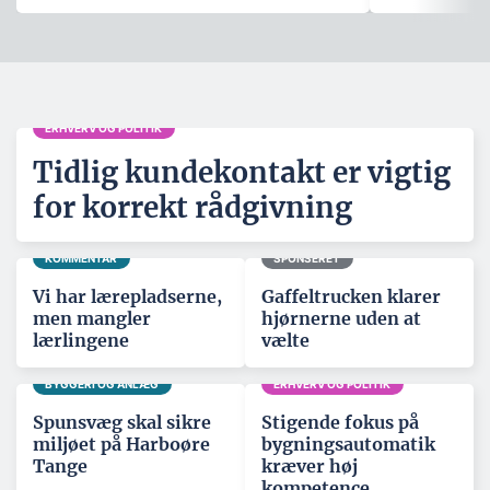
ERHVERV OG POLITIK
Tidlig kundekontakt er vigtig
for korrekt rådgivning
KOMMENTAR
SPONSERET
Vi har lærepladserne,
Gaffeltrucken klarer
men mangler
hjørnerne uden at
lærlingene
vælte
BYGGERI OG ANLÆG
ERHVERV OG POLITIK
Spunsvæg skal sikre
Stigende fokus på
miljøet på Harboøre
bygningsautomatik
Tange
kræver høj
kompetence