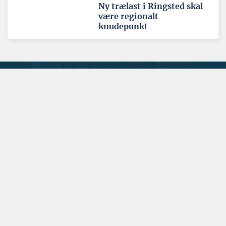
Ny trælast i Ringsted skal
være regionalt
knudepunkt
Tema: Nordatlanten - juni 2026
Se alle temaartikler
SPONSERET
Født til det krævende byggeri
i Grønland
DC-System Insulation har specialiseret sig i fleksible
klimaskærme, der beskytter mod fugt samt kul...
SPONSERET
Kommunikationen i
Grønland sikres med