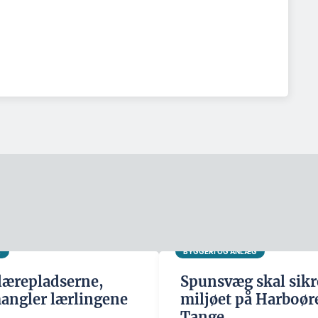
R
BYGGERI OG ANLÆG
 lærepladserne,
Spunsvæg skal sikr
ngler lærlingene
miljøet på Harboør
Tange