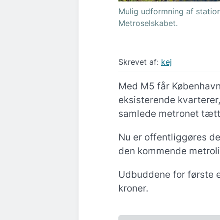
Mulig udformning af station
Metroselskabet.
Skrevet af:
kej
Med M5 får København e
eksisterende kvarterer
samlede metronet tæt
Nu er offentliggøres de
den kommende metrolin
Udbuddene for første e
kroner.