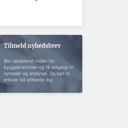
Tilmeld nyhedsbrev
Bliv opdateret inden for
byggebranchen og få adgang til
nyheder og analyser. Du kan til
enhver tid afmelde dig.