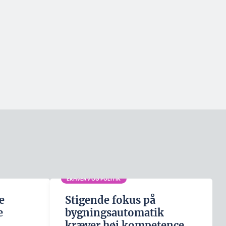
ERHVERV OG POLITIK
e
Stigende fokus på
e
bygningsautomatik
kræver høj kompetence