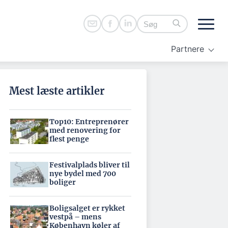
Partnere
Mest læste artikler
Top10: Entreprenører
med renovering for
flest penge
Festivalplads bliver til
nye bydel med 700
boliger
Boligsalget er rykket
vestpå – mens
København køler af