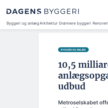
Byggeri og anlæg
Arkitektur
Grønnere byggeri
Renover
BYGGERI OG ANLÆG
10,5 milli
anlægsopga
udbud
Metroselskabet off