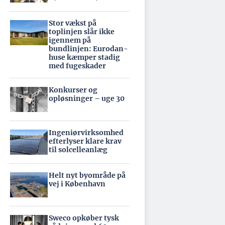
Stor vækst på
toplinjen slår ikke
igennem på
bundlinjen: Eurodan-
huse kæmper stadig
med fugeskader
Konkurser og
opløsninger – uge 30
Ingeniørvirksomhed
efterlyser klare krav
til solcelleanlæg
Helt nyt byområde på
vej i København
Sweco opkøber tysk