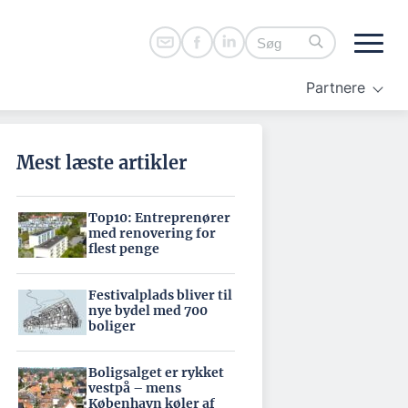
Partnere
Mest læste artikler
Top10: Entreprenører
med renovering for
flest penge
Festivalplads bliver til
nye bydel med 700
boliger
Boligsalget er rykket
vestpå – mens
København køler af