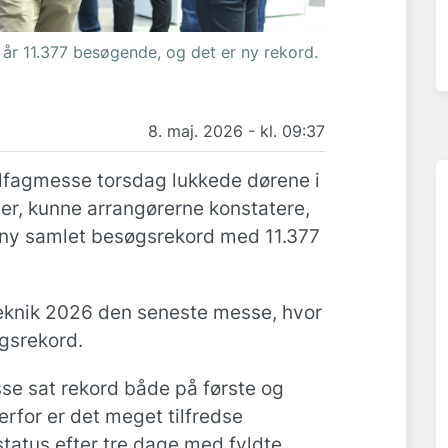
 år 11.377 besøgende, og det er ny rekord.
8. maj. 2026 - kl. 09:37
lfagmesse torsdag lukkede dørene i
r, kunne arrangørerne konstatere,
t ny samlet besøgsrekord med 11.377
eknik 2026 den seneste messe, hvor
gsrekord.
se sat rekord både på første og
for er det meget tilfredse
status efter tre dage med fyldte