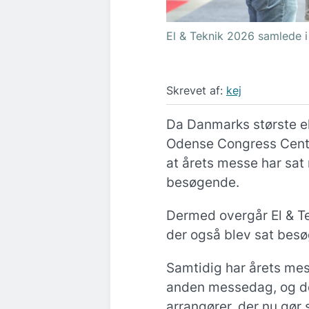
El & Teknik 2026 samlede i
Skrevet af:
kej
Da Danmarks største e
Odense Congress Cente
at årets messe har sa
besøgende.
Dermed overgår El & T
der også blev sat besø
Samtidig har årets mes
anden messedag, og der
arrangører, der nu gør 