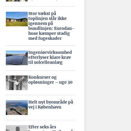
Stor vækst på
toplinjen slår ikke
igennem på
bundlinjen: Eurodan-
huse kæmper stadig
med fugeskader
Ingeniørvirksomhed
efterlyser klare krav
til solcelleanlæg
Konkurser og
opløsninger – uge 30
Helt nyt byområde på
vej i København
Efter seks års