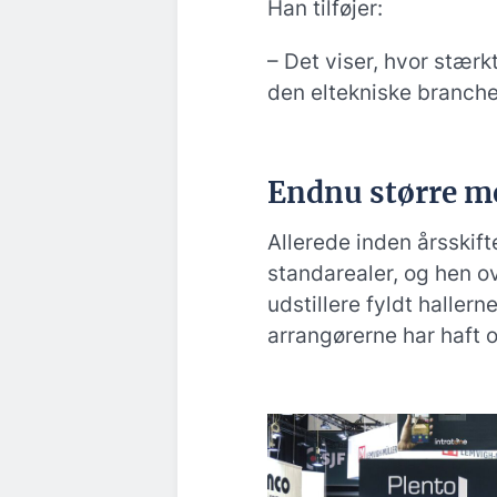
Han tilføjer:
– Det viser, hvor stærk
den eltekniske branche
Endnu større m
Allerede inden årsskif
standarealer, og hen o
udstillere fyldt halle
arrangørerne har haft o