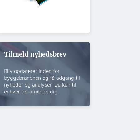
Tilmeld nyhedsbrev
Bliv opdateret inden for
byggebranchen og få adgang til
nyheder og analyser. Du kan til
enhver tid afmelde dig.