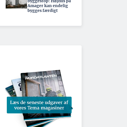
byggestop: Højhus på
Amager kan endelig
bygges færdigt