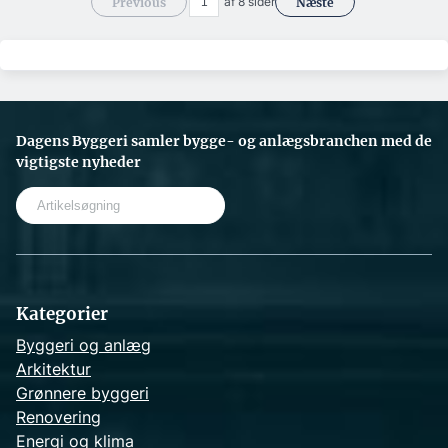
af 8 sider
Previous
Næste
Dagens Byggeri samler bygge- og anlægsbranchen med de
vigtigste nyheder
S
e
a
r
c
h
Kategorier
Byggeri og anlæg
Arkitektur
Grønnere byggeri
Renovering
Energi og klima