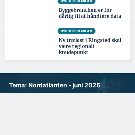
BYGGERI OG ANLÆG
Byggebranchen er for
dårlig til at håndtere data
BYGGERI OG ANLÆG
Ny trælast i Ringsted skal
være regionalt
knudepunkt
Tema: Nordatlanten - juni 2026
Se alle temaartikler
SPONSERET
Danske facadeplader
beskytter byggeriet i