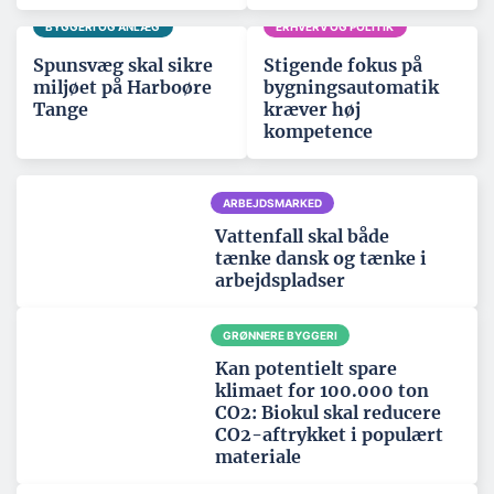
BYGGERI OG ANLÆG
ERHVERV OG POLITIK
Spunsvæg skal sikre
Stigende fokus på
miljøet på Harboøre
bygningsautomatik
Tange
kræver høj
kompetence
ARBEJDSMARKED
Vattenfall skal både
tænke dansk og tænke i
arbejdspladser
GRØNNERE BYGGERI
Kan potentielt spare
klimaet for 100.000 ton
CO2: Biokul skal reducere
CO2-aftrykket i populært
materiale