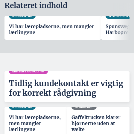
Relateret indhold
KOMMENTAR
BYGGERI OG A
Vi har lærepladserne, men mangler
Spunsvæg sk
lærlingene
Harboøre T
ERHVERV OG POLITIK
Tidlig kundekontakt er vigtig
for korrekt rådgivning
KOMMENTAR
SPONSERET
Vi har lærepladserne,
Gaffeltrucken klarer
men mangler
hjørnerne uden at
lærlingene
vælte