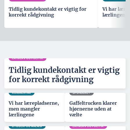
Tidlig kundekontakt er vigtig for
Vi har lære
korrekt rådgivning
lærlingene
ERHVERV OG POLITIK
Tidlig kundekontakt er vigtig
for korrekt rådgivning
KOMMENTAR
SPONSERET
Vi har lærepladserne,
Gaffeltrucken klarer
men mangler
hjørnerne uden at
lærlingene
vælte
BYGGERI OG ANLÆG
ERHVERV OG POLITIK