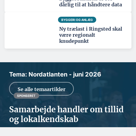
dårlig til at håndtere data
BYGGERI OG ANLÆG
Ny trælast i Ringsted skal
være regionalt
knudepunkt
Tema: Nordatlanten - juni 2026
Se alle temaartikler
SPONSERET
Samarbejde handler om tillid
og lokalkendskab
EMJ-Atcon arbejder både med den private og den offentlige