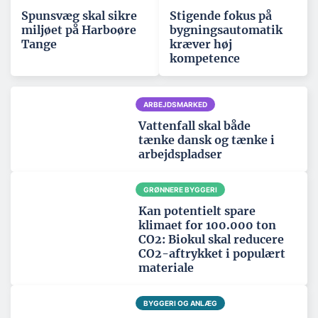
Spunsvæg skal sikre
Stigende fokus på
miljøet på Harboøre
bygningsautomatik
Tange
kræver høj
kompetence
ARBEJDSMARKED
Vattenfall skal både
tænke dansk og tænke i
arbejdspladser
GRØNNERE BYGGERI
Kan potentielt spare
klimaet for 100.000 ton
CO2: Biokul skal reducere
CO2-aftrykket i populært
materiale
BYGGERI OG ANLÆG