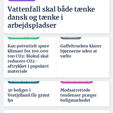
Vattenfall skal både tænke
dansk og tænke i
arbejdspladser
GRØNNERE BYGGERI
SPONSERET
Kan potentielt spare
Gaffeltrucken klarer
klimaet for 100.000
hjørnerne uden at
ton CO2: Biokul skal
vælte
reducere CO2-
aftrykket i populært
materiale
BYGGERI OG ANLÆG
ERHVERV OG POLITIK
30 boliger i
Modsatrettede
Vestjylland får grønt
tendenser præger
lys
boligmarkedet