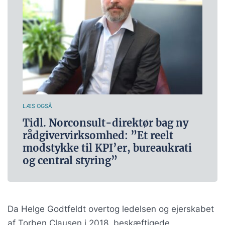
LÆS OGSÅ
Tidl. Norconsult-direktør bag ny
rådgivervirksomhed: ”Et reelt
modstykke til KPI’er, bureaukrati
og central styring”
Da Helge Godtfeldt overtog ledelsen og ejerskabet
af Torben Clausen i 2018, beskæftigede