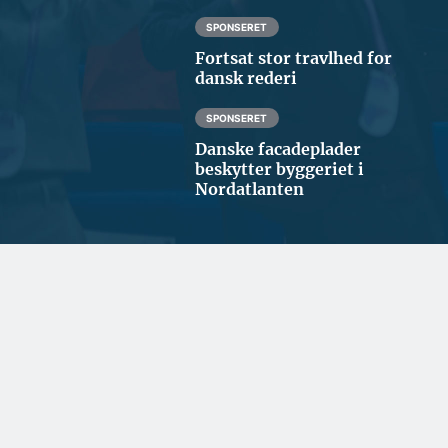
SPONSERET
Fortsat stor travlhed for
dansk rederi
SPONSERET
Danske facadeplader
beskytter byggeriet i
Nordatlanten
ERHVERV OG POLITIK
Styrker repræsentationen i
Nordjylland
BYGGERI OG ANLÆG
ARKITEKTUR
Milliardprojekt skal
Helt nyt byområde på