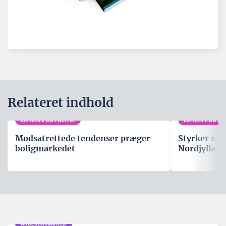
Relateret indhold
ERHVERV OG POLITIK
ERHVERV OG POL
Modsatrettede tendenser præger
Styrker rep
boligmarkedet
Nordjylland
ARBEJDSMARKED