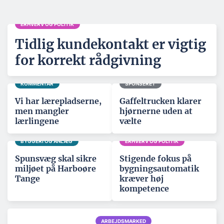
ERHVERV OG POLITIK
Tidlig kundekontakt er vigtig
for korrekt rådgivning
KOMMENTAR
SPONSERET
Vi har lærepladserne,
Gaffeltrucken klarer
men mangler
hjørnerne uden at
lærlingene
vælte
BYGGERI OG ANLÆG
ERHVERV OG POLITIK
Spunsvæg skal sikre
Stigende fokus på
miljøet på Harboøre
bygningsautomatik
Tange
kræver høj
kompetence
ARBEJDSMARKED