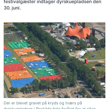
festivalgæster indtager dyrskuepladsen den
30. juni.
Der er blevet gravet på kryds og tværs på
dyrskuepladsen i Roskilde hele foråret for at sikre