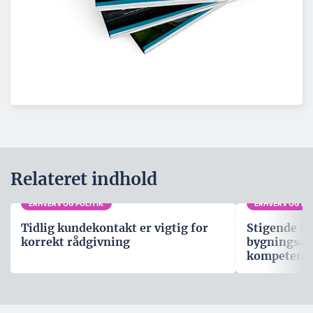
Relateret indhold
ERHVERV OG POLITIK
ERHVERV OG POL
Tidlig kundekontakt er vigtig for
Stigende fo
korrekt rådgivning
bygningsau
kompetenc